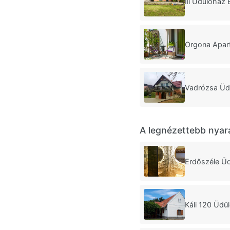
Ili Üdülőház
Orgona Apar
Vadrózsa Üd
A legnézettebb nyar
Erdőszéle Ü
Káli 120 Üdü