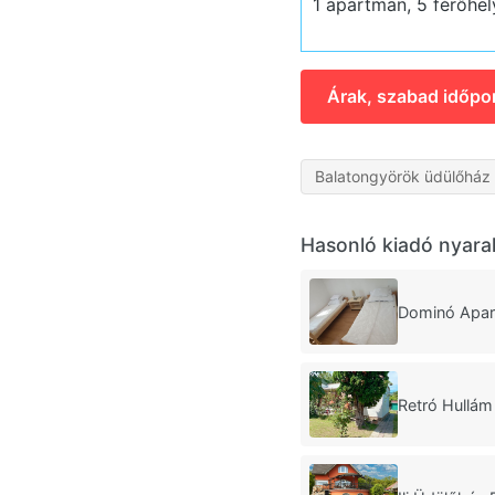
1 apartman, 5 férőhel
Árak, szabad időpo
Balatongyörök üdülőház
Hasonló kiadó nyara
Dominó Apar
Retró Hullá