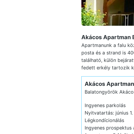
Akácos Apartman 
Apartmanunk a falu köz
posta és a strand is 4
található, külön bejára
fedett erkély tartozik k
Akácos Apartma
Balatongyörök Akáco
Ingyenes parkolás
Nyitvatartás: június 1
Légkondícionálás
Ingyenes prospektus a