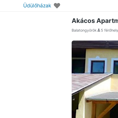
♥
Üdülőházak
Akácos Apartm
Balatongyörök
5 férőhel