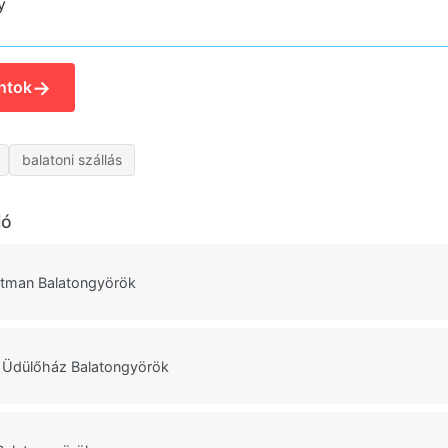
y
→
ntok
balatoni szállás
ló
tman Balatongyörök
m Üdülőház Balatongyörök