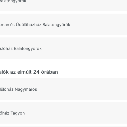
 Balatongyörök
tman és Üdülőházház Balatongyörök
ülőház Balatongyörök
alók az elmúlt 24 órában
dülőház Nagymaros
lőház Tagyon