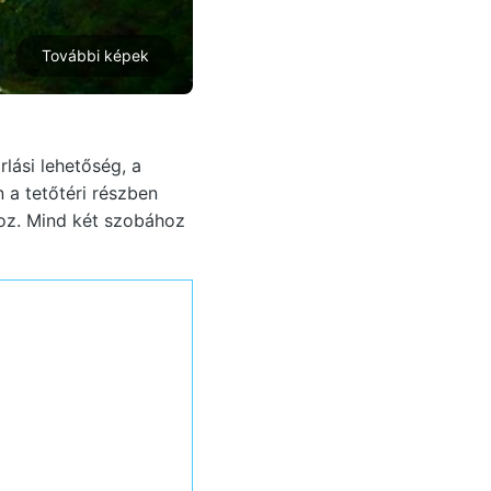
További képek
lási lehetőség, a
 a tetőtéri részben
nhoz. Mind két szobához