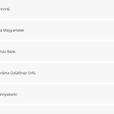
szvaj
ia Magyartelek
őház Bánk
oráma Üdülőház Orfű
innyeberki