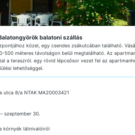
Balatongyörök
balatoni szállás
pontjához közel, egy csendes zsákutcában található. Vásár
00-500 méteres távolságon belül megtalálható. Az apartman
ttal a teraszról. egy rövid lépcsősor vezet fel az apartma
iülési lehetőséggel.
n
s utca 8/a
NTAK MA20003421
. – szeptember 30.
 környék látnivalóiról