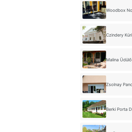
Woodbox No
Czindery Kúr
Malina Üdül
Zsolnay Pan
Berki Porta D