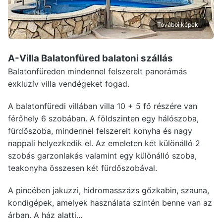
További képek
A-Villa Balatonfüred
balatoni szállás
Balatonfüreden mindennel felszerelt panorámás
exkluzív villa vendégeket fogad.
A balatonfüredi villában villa 10 + 5 fő részére van
férőhely 6 szobában. A földszinten egy hálószoba,
fürdőszoba, mindennel felszerelt konyha és nagy
nappali helyezkedik el. Az emeleten két különálló 2
szobás garzonlakás valamint egy különálló szoba,
teakonyha összesen két fürdőszobával.
A pincében jakuzzi, hidromasszázs gőzkabin, szauna,
kondigépek, amelyek használata szintén benne van az
árban. A ház alatti...