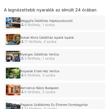
A legnézettebb nyaralók az elmúlt 24 órában
Meggyfa Üdülőház Hajdúszoboszló
4 férőhely, 1 szoba
Kobak Körte Üdülőház Ispánk Ispánk
11 férőhely, 4 szoba
Nyerges Üdülőház Verőce
3 férőhely, 1 szoba
Kispatak Erdei Ház Verőce
6 férőhely, 3 szoba
Kertvárosi Bázis Budapest
9 férőhely, 5 szoba
Pegazus Szálláshely És Étterem Dombegyház
14 férőhely, 5 szoba