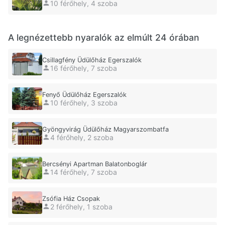
10 férőhely, 4 szoba
A legnézettebb nyaralók az elmúlt 24 órában
Csillagfény Üdülőház Egerszalók
16 férőhely, 7 szoba
Fenyő Üdülőház Egerszalók
10 férőhely, 3 szoba
Gyöngyvirág Üdülőház Magyarszombatfa
4 férőhely, 2 szoba
Bercsényi Apartman Balatonboglár
14 férőhely, 7 szoba
Zsófia Ház Csopak
2 férőhely, 1 szoba