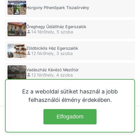
Horgony Pihenőpark Tiszaörvény
Öreghegy Üdülőház Egerszalók
14 férőhely, 5 szoba
Zöldbiciklis Ház Egerszalók
12 férőhely, 3 szoba
Vadászház Kávézó Mezőtúr
12 férőhely, 4 szoba
Ez a weboldal sütiket használ a jobb
Mandula Ház Paloznak
8 férőhely, szoba
felhasználói élmény érdekében.
Elfogadom
© 2026
Üdülőházak