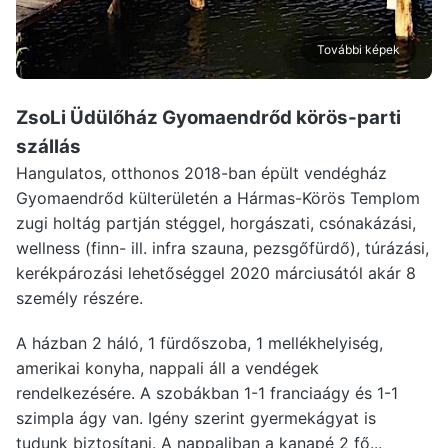
További képek
ZsoLi Üdülőház Gyomaendrőd
körös-parti
szállás
Hangulatos, otthonos 2018-ban épült vendégház
Gyomaendrőd külterületén a Hármas-Körös Templom
zugi holtág partján stéggel, horgászati, csónakázási,
wellness (finn- ill. infra szauna, pezsgőfürdő), túrázási,
kerékpározási lehetőséggel 2020 márciusától akár 8
személy részére.
A házban 2 háló, 1 fürdőszoba, 1 mellékhelyiség,
amerikai konyha, nappali áll a vendégek
rendelkezésére. A szobákban 1-1 franciaágy és 1-1
szimpla ágy van. Igény szerint gyermekágyat is
tudunk biztosítani. A nappaliban a kanapé 2 fő...