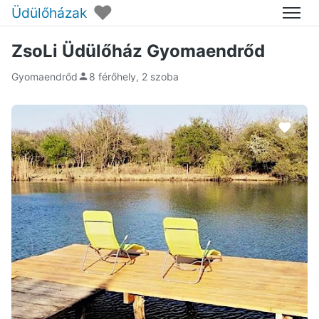
♥
Üdülőházak
Menü
ZsoLi Üdülőház Gyomaendrőd
Gyomaendrőd
8 férőhely, 2 szoba