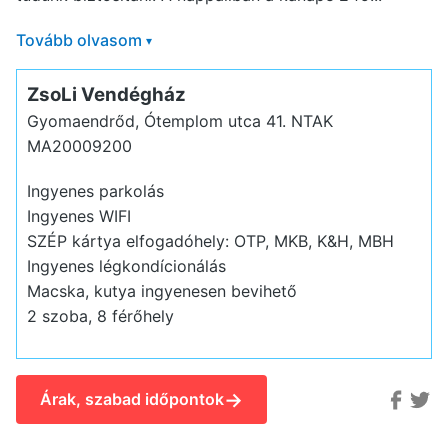
Tovább olvasom
▾
ZsoLi Vendégház
Gyomaendrőd, Ótemplom utca 41.
NTAK
MA20009200
Ingyenes parkolás
Ingyenes WIFI
SZÉP kártya elfogadóhely: OTP, MKB, K&H, MBH
Ingyenes légkondícionálás
Macska, kutya ingyenesen bevihető
2 szoba, 8 férőhely
→
Árak, szabad időpontok