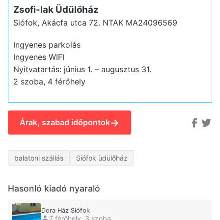
Zsofi-lak Üdülőház
Siófok, Akácfa utca 72.
NTAK MA24096569
Ingyenes parkolás
Ingyenes WIFI
Nyitvatartás: június 1. – augusztus 31.
2 szoba, 4 férőhely
→
Árak, szabad időpontok
balatoni szállás
Siófok üdülőház
Hasonló kiadó nyaraló
Dora Ház Siófok
7 férőhely, 3 szoba