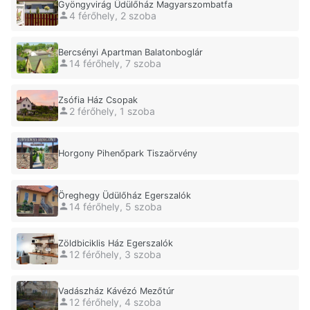
Gyöngyvirág Üdülőház Magyarszombatfa
4 férőhely, 2 szoba
Bercsényi Apartman Balatonboglár
14 férőhely, 7 szoba
Zsófia Ház Csopak
2 férőhely, 1 szoba
Horgony Pihenőpark Tiszaörvény
Öreghegy Üdülőház Egerszalók
14 férőhely, 5 szoba
Zöldbiciklis Ház Egerszalók
12 férőhely, 3 szoba
Vadászház Kávézó Mezőtúr
12 férőhely, 4 szoba