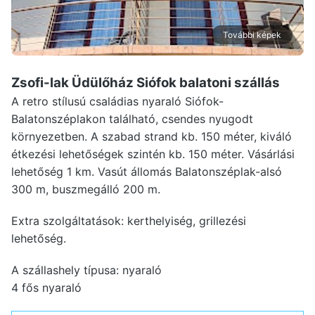
További képek
Zsofi-lak Üdülőház Siófok
balatoni szállás
A retro stílusú családias nyaraló Siófok-
Balatonszéplakon található, csendes nyugodt
környezetben. A szabad strand kb. 150 méter, kiváló
étkezési lehetőségek szintén kb. 150 méter. Vásárlási
lehetőség 1 km. Vasút állomás Balatonszéplak-alsó
300 m, buszmegálló 200 m.
Extra szolgáltatások: kerthelyiség, grillezési
lehetőség.
A szállashely típusa: nyaraló
4 fős nyaraló