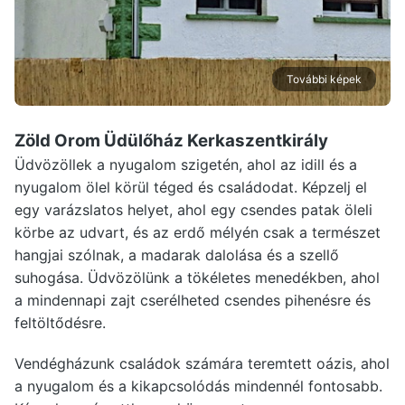
További képek
Zöld Orom Üdülőház Kerkaszentkirály
Üdvözöllek a nyugalom szigetén, ahol az idill és a
nyugalom ölel körül téged és családodat. Képzelj el
egy varázslatos helyet, ahol egy csendes patak öleli
körbe az udvart, és az erdő mélyén csak a természet
hangjai szólnak, a madarak dalolása és a szellő
suhogása. Üdvözölünk a tökéletes menedékben, ahol
a mindennapi zajt cserélheted csendes pihenésre és
feltöltődésre.
Vendégházunk családok számára teremtett oázis, ahol
a nyugalom és a kikapcsolódás mindennél fontosabb.