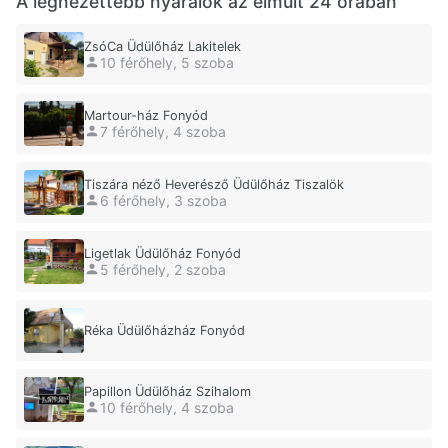
A legnézettebb nyaralók az elmúlt 24 órában
ZsóCa Üdülőház Lakitelek
10 férőhely, 5 szoba
Martour-ház Fonyód
7 férőhely, 4 szoba
Tiszára néző Heverésző Üdülőház Tiszalök
6 férőhely, 3 szoba
Ligetlak Üdülőház Fonyód
5 férőhely, 2 szoba
Réka Üdülőházház Fonyód
Papillon Üdülőház Szihalom
10 férőhely, 4 szoba