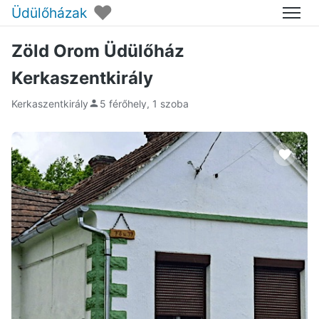
♥
Üdülőházak
Menü
Zöld Orom Üdülőház
Kerkaszentkirály
Kerkaszentkirály
5 férőhely, 1 szoba