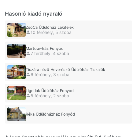
Hasonló kiadó nyaraló
ZsóCa Üdülőház Lakitelek
10 férőhely, 5 szoba
Martour-ház Fonyód
7 férőhely, 4 szoba
Tiszára néző Heverésző Üdülőház Tiszalök
6 férőhely, 3 szoba
Ligetlak Üdülőház Fonyód
5 férőhely, 2 szoba
Réka Üdülőházház Fonyód