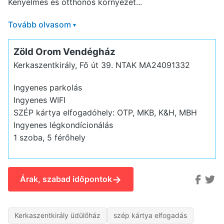
Kényelmes és otthonos környezet...
Tovább olvasom
▾
Zöld Orom Vendégház
Kerkaszentkirály, Fő út 39.
NTAK MA24091332
Ingyenes parkolás
Ingyenes WIFI
SZÉP kártya elfogadóhely: OTP, MKB, K&H, MBH
Ingyenes légkondícionálás
1 szoba, 5 férőhely
→
Árak, szabad időpontok
Kerkaszentkirály üdülőház
szép kártya elfogadás