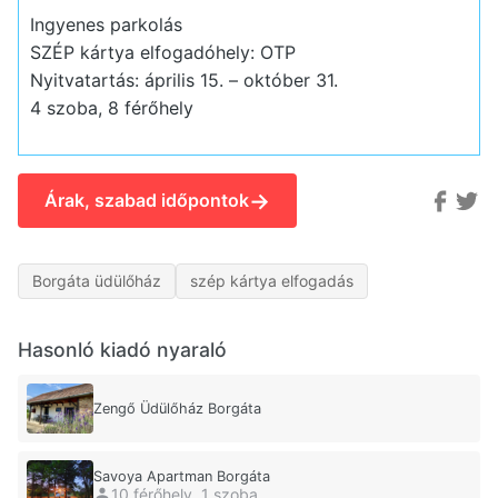
Ingyenes parkolás
SZÉP kártya elfogadóhely: OTP
Nyitvatartás: április 15. – október 31.
4 szoba, 8 férőhely
→
Árak, szabad időpontok
Borgáta üdülőház
szép kártya elfogadás
Hasonló kiadó nyaraló
Zengő Üdülőház Borgáta
Savoya Apartman Borgáta
10 férőhely, 1 szoba