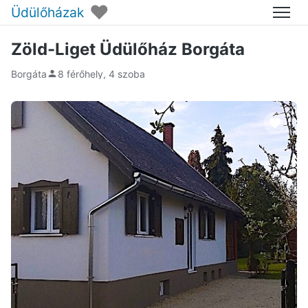
♥
Üdülőházak
Menü
Zöld-Liget Üdülőház Borgáta
Borgáta
8 férőhely, 4 szoba