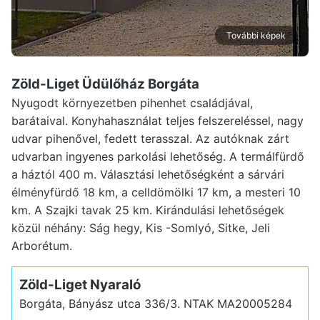
További képek
Zöld-Liget Üdülőház Borgáta
Nyugodt környezetben pihenhet családjával,
barátaival. Konyhahasználat teljes felszereléssel, nagy
udvar pihenővel, fedett terasszal. Az autóknak zárt
udvarban ingyenes parkolási lehetőség. A termálfürdő
a háztól 400 m. Választási lehetőségként a sárvári
élményfürdő 18 km, a celldömölki 17 km, a mesteri 10
km. A Szajki tavak 25 km. Kirándulási lehetőségek
közül néhány: Ság hegy, Kis -Somlyó, Sitke, Jeli
Arborétum.
Zöld-Liget Nyaraló
Borgáta, Bányász utca 336/3.
NTAK MA20005284