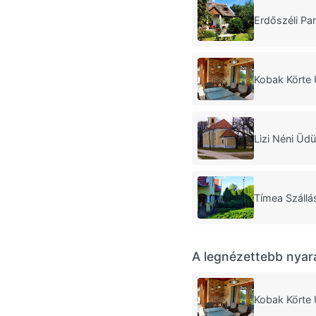
Erdőszéli Pa
Kobak Körte 
Lizi Néni Üd
Tímea Száll
A legnézettebb nyar
Kobak Körte 