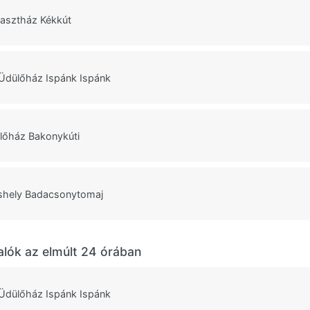
rasztház Kékkút
Üdülőház Ispánk Ispánk
ülőház Bakonykúti
áshely Badacsonytomaj
alók az elmúlt 24 órában
Üdülőház Ispánk Ispánk