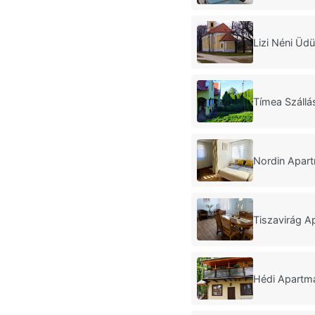
Lizi Néni Üd
Tímea Száll
Nordin Apar
Tiszavirág A
Hédi Apartm