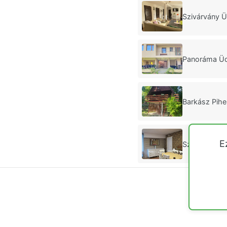
Szivárvány Ü
Panoráma Üd
Barkász Pihe
E
Szitakötő Üd