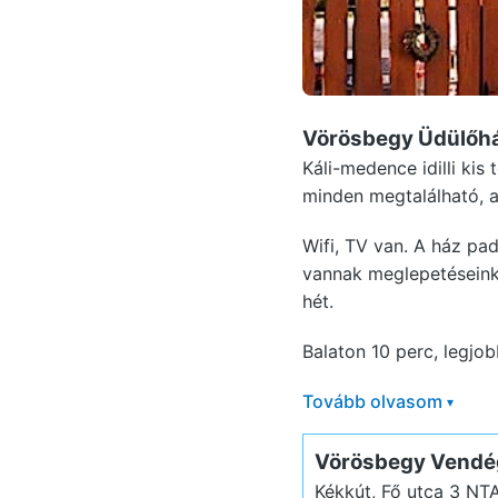
Vörösbegy Üdülőh
Káli-medence idilli ki
minden megtalálható, a
Wifi, TV van. A ház pad
vannak meglepetéseink. 
hét.
Balaton 10 perc, legjob
Tovább olvasom
▾
Vörösbegy Vendé
Kékkút, Fő utca 3
NT