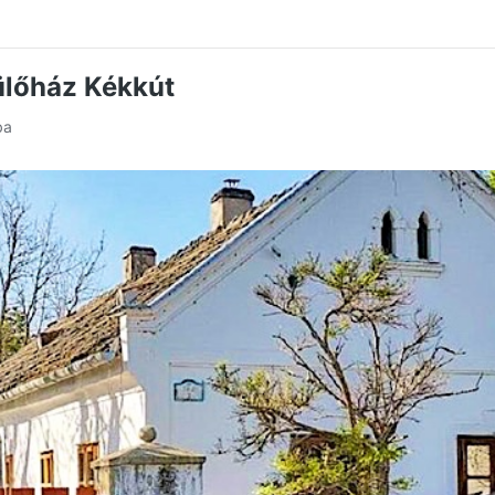
lőház Kékkút
ba