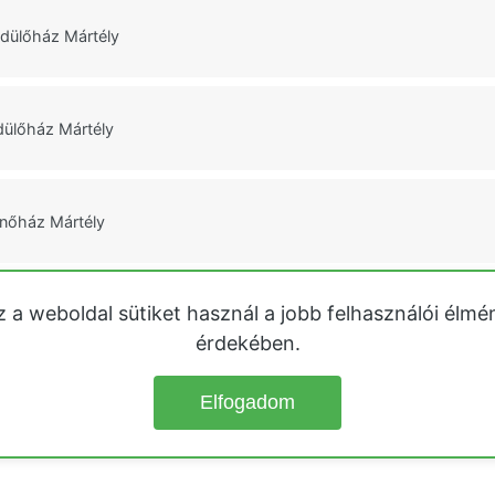
dülőház Mártély
ülőház Mártély
nőház Mártély
z a weboldal sütiket használ a jobb felhasználói élmé
ülőház Mártély
érdekében.
Elfogadom
© 2026
Üdülőházak