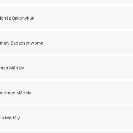
ülőház Bakonykúti
áshely Badacsonytomaj
tman Mártély
partman Mártély
an Mártély