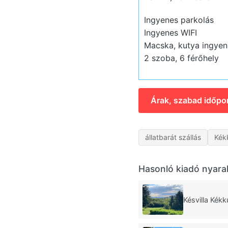
Ingyenes parkolás
Ingyenes WIFI
Macska, kutya ingyen
2 szoba, 6 férőhely
Árak, szabad időpo
állatbarát szállás
Kék
Hasonló kiadó nyara
Késvilla Kékk