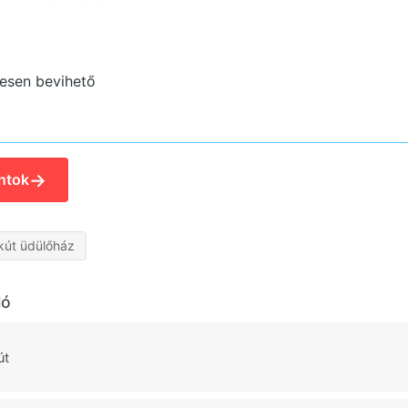
esen bevihető
→
ntok
kút üdülőház
ló
út