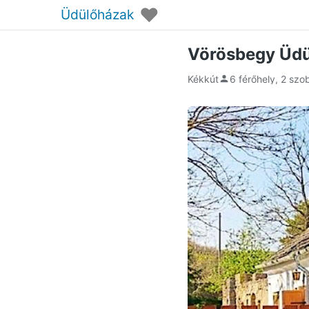
♥
Üdülőházak
Vörösbegy Üdü
Kékkút
6 férőhely, 2 szo