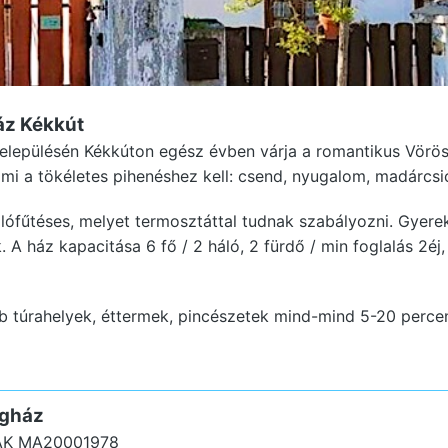
áz Kékkút
s településén Kékkúton egész évben várja a romantikus Vörö
mi a tökéletes pihenéshez kell: csend, nyugalom, madárcsi
lófűtéses, melyet termosztáttal tudnak szabályozni. Gyerek
A ház kapacitása 6 fő / 2 háló, 2 fürdő / min foglalás 2éj
b túrahelyek, éttermek, pincészetek mind-mind 5-20 percen 
gház
AK MA20001978