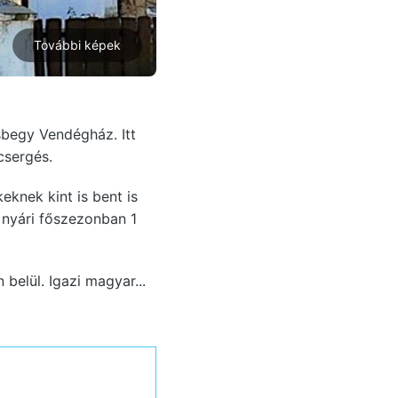
További képek
sbegy Vendégház. Itt
csergés.
eknek kint is bent is
, nyári főszezonban 1
belül. Igazi magyar...