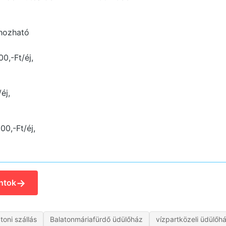
 hozható
0,-Ft/éj,
éj,
00,-Ft/éj,
→
ntok
toni szállás
Balatonmáriafürdő üdülőház
vízpartközeli üdülőh