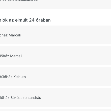
alók az elmúlt 24 órában
őház Marcali
lőház Marcali
ülőház Kishuta
lőház Békésszentandrás