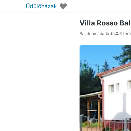
♥
Üdülőházak
Villa Rosso Ba
Balatonmáriafürdő
6 férő