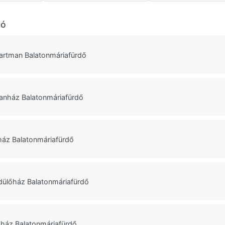
ló
artman Balatonmáriafürdő
anház Balatonmáriafürdő
ház Balatonmáriafürdő
dülőház Balatonmáriafürdő
ház Balatonmáriafürdő