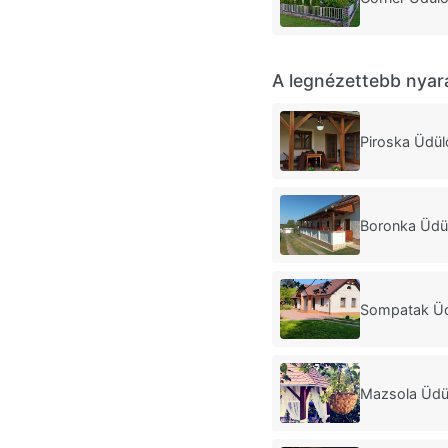
A legnézettebb nyar
Piroska Üdül
Boronka Üdü
Sompatak Üd
Mazsola Üdü