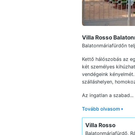
Villa Rosso Balato
Balatonmáriafürdőn telj
Kettő hálószobás az eg
két személyes kihúzhat
vendégeink kényelmét. 
szálláshelyen, homokoz
Az ingatlan a szabad...
Tovább olvasom
▾
Villa Rosso
Balatonmáriafürdő, R