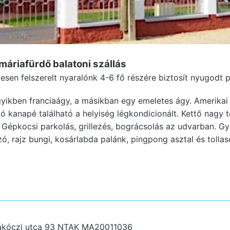
nmáriafürdő
balatoni szállás
esen felszerelt nyaralónk 4-6 fő részére biztosít nyugodt p
yikben franciaágy, a másikban egy emeletes ágy. Amerikai
ó kanapé található a helyiség légkondicionált. Kettő nagy t
Gépkocsi parkolás, grillezés, bográcsolás az udvarban. G
ó, rajz bungi, kosárlabda palánk, pingpong asztal és tollas
ákóczi utca 93
NTAK MA20011036