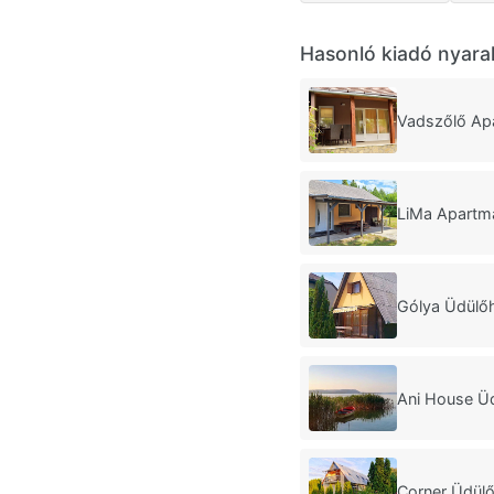
Hasonló kiadó nyara
Vadszőlő Ap
LiMa Apartm
Gólya Üdülő
Ani House Ü
Corner Üdülő