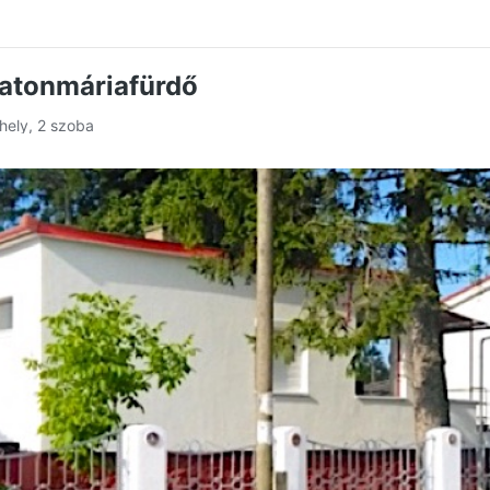
latonmáriafürdő
hely, 2 szoba