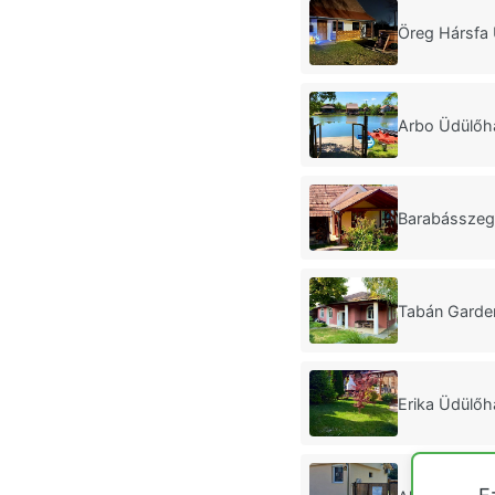
Öreg Hársfa 
Arbo Üdülőh
Barabásszegi
Tabán Garde
Erika Üdülő