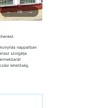
←
→
1/9
ihenést.
 konyhás nappaliban
erasz szolgálja
yermekbarát
ozási lehetőség.