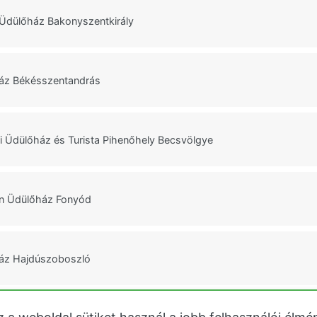
Üdülőház Bakonyszentkirály
áz Békésszentandrás
 Üdülőház és Turista Pihenőhely Becsvölgye
n Üdülőház Fonyód
ház Hajdúszoboszló