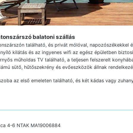
latonszárszó
balatoni szállás
onszárszón található, és privát mólóval, napozószékekkel é
nyíló kilátás és az ingyenes wifi az egész épületben biztos
ernyős műholdas TV található, a teljesen felszerelt konyhá
llámú sütő, hűtőszekrény és evőeszközök állnak rendelkezé
zoba az első emeleten található, és két kádas vagy zuhan
tca 4-6
NTAK MA19006884