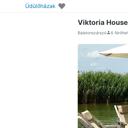
♥
Üdülőházak
Viktoria House
Balatonszárszó
6 férőhe