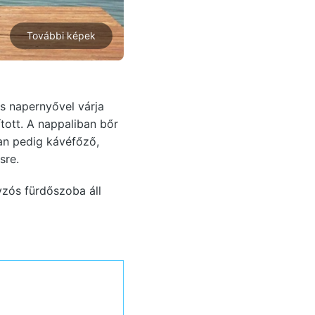
További képek
s napernyővel várja
ított. A nappaliban bőr
ban pedig kávéfőző,
sre.
yzós fürdőszoba áll