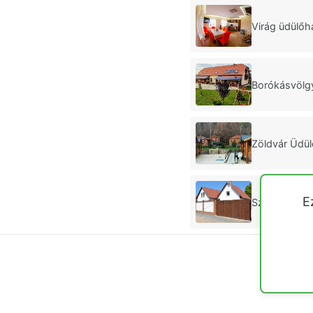
Virág üdülőh
Borókásvölg
Zöldvár Üdü
E
Szelídgeszt