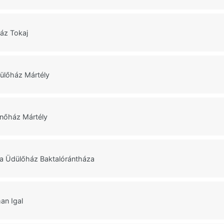
áz Tokaj
ülőház Mártély
nőház Mártély
ya Üdülőház Baktalórántháza
an Igal