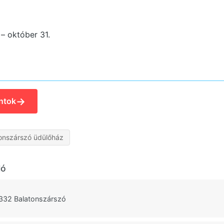
 – október 31.
→
ntok
onszárszó üdülőház
ló
 332 Balatonszárszó