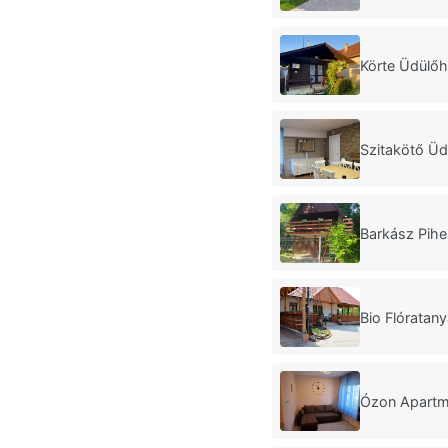
Körte Üdülőh
Szitakötő Üd
Barkász Pihe
Bio Flóratan
Ózon Apartm