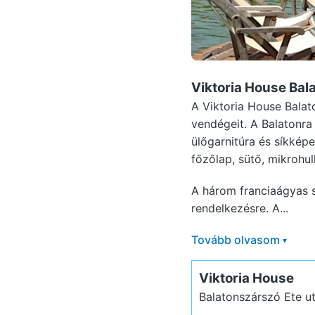
Viktoria House Ba
A Viktoria House Balat
vendégeit. A Balatonra 
ülőgarnitúra és síkkép
főzőlap, sütő, mikrohu
A három franciaágyas s
rendelkezésre. A...
Tovább olvasom
▾
Viktoria House
Balatonszárszó Ete u