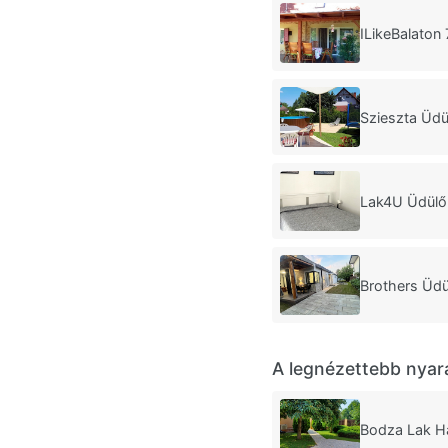
ILikeBalaton
Szieszta Üdü
Lak4U Üdülő
Brothers Üd
A legnézettebb nyar
Bodza Lak H