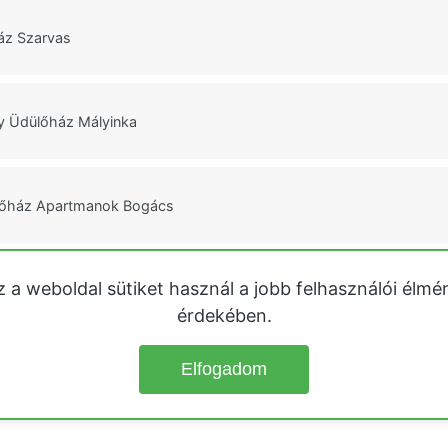
áz Szarvas
y Üdülőház Mályinka
lőház Apartmanok Bogács
z a weboldal sütiket használ a jobb felhasználói élmé
enyés Békésszentandrás
érdekében.
Elfogadom
© 2026
Üdülőházak