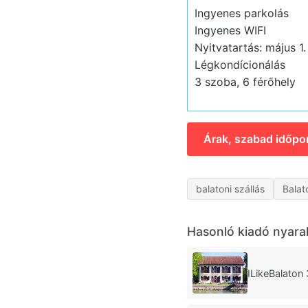
Ingyenes parkolás
Ingyenes WIFI
Nyitvatartás: május 1.
Légkondícionálás
3 szoba, 6 férőhely
Árak, szabad időpo
balatoni szállás
Balat
Hasonló kiadó nyara
ILikeBalaton