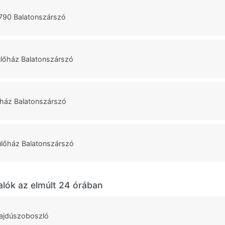
 790 Balatonszárszó
lőház Balatonszárszó
ház Balatonszárszó
ülőház Balatonszárszó
alók az elmúlt 24 órában
ajdúszoboszló