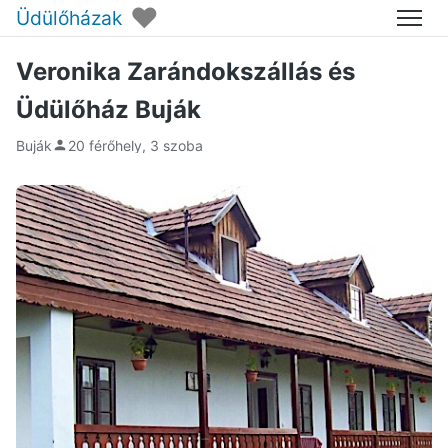
♥
Üdülőházak
Menü
Veronika Zarándokszállás és
Üdülőház Buják
Buják
20 férőhely, 3 szoba