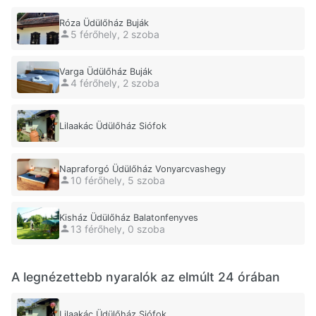
Róza Üdülőház Buják
5 férőhely, 2 szoba
Varga Üdülőház Buják
4 férőhely, 2 szoba
Lilaakác Üdülőház Siófok
Napraforgó Üdülőház Vonyarcvashegy
10 férőhely, 5 szoba
Kisház Üdülőház Balatonfenyves
13 férőhely, 0 szoba
A legnézettebb nyaralók az elmúlt 24 órában
Lilaakác Üdülőház Siófok