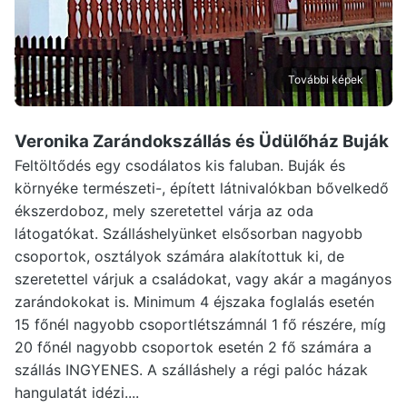
További képek
Veronika Zarándokszállás és Üdülőház Buják
Feltöltődés egy csodálatos kis faluban. Buják és
környéke természeti-, épített látnivalókban bővelkedő
ékszerdoboz, mely szeretettel várja az oda
látogatókat. Szálláshelyünket elsősorban nagyobb
csoportok, osztályok számára alakítottuk ki, de
szeretettel várjuk a családokat, vagy akár a magányos
zarándokokat is. Minimum 4 éjszaka foglalás esetén
15 főnél nagyobb csoportlétszámnál 1 fő részére, míg
20 főnél nagyobb csoportok esetén 2 fő számára a
szállás INGYENES. A szálláshely a régi palóc házak
hangulatát idézi....