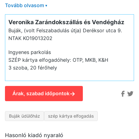
Tovább olvasom
▾
Veronika Zarándokszállás és Vendégház
Buják, (volt Felszabadulás útja) Deréksor utca 9.
NTAK KO19013202
Ingyenes parkolás
SZÉP kártya elfogadóhely: OTP, MKB, K&H
3 szoba, 20 férőhely
→
Árak, szabad időpontok
Buják üdülőház
szép kártya elfogadás
Hasonló kiadó nyaraló