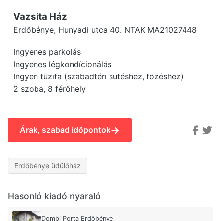
Vazsita Ház
Erdőbénye, Hunyadi utca 40.
NTAK MA21027448
Ingyenes parkolás
Ingyenes légkondícionálás
Ingyen tűzifa (szabadtéri sütéshez, főzéshez)
2 szoba, 8 férőhely
→
Árak, szabad időpontok
Erdőbénye üdülőház
Hasonló kiadó nyaraló
Dombi Porta Erdőbénye