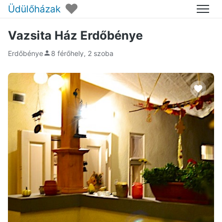
♥
Üdülőházak
Menü
Vazsita Ház Erdőbénye
Erdőbénye
8 férőhely, 2 szoba