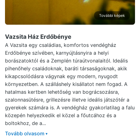
További képek
Vazsita Ház Erdőbénye
A Vazsita egy családias, komfortos vendégház
Erdőbénye szívében, karnyújtásnyira a helyi
borászatoktól és a Zemplén túraútvonalaitól. Ideális
pihenőhely családoknak, baráti társaságoknak, akik
kikapcsolódásra vágynak egy modern, nyugodt
környezetben. A szálláshely kisállatot nem fogad. A
hatalmas kertben lehetőség van bográcsozásra,
szalonnasütésre, grillezésre illetve ideális játszótér a
gyerekek számára is. A vendégház gyakorlatilag a falu
közepén helyezkedik el közel a főutcához és a
boltokhoz, de a...
Tovább olvasom
▾