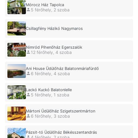
Mórocz Ház Tapolca
5 férőhely, 2 szoba
Csillagfény Házikó Nagymaros
Nimród Pihenőház Egerszalók
12 férőhely, 4 szoba
Ani House Üdülőház Balatonmáriafürdő
6 férőhely, 4 szoba
Lackó Kuckó Balatonlelle
5 férőhely, 1 szoba
Mártoni Üdülőház Szigetszentmárton
6 férőhely, 3 szoba
Pázsit-tó Üdülőház Békésszentandrás
4 férőhely, 2 szoba