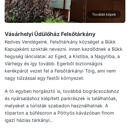
További képek
Vásárhelyi Üdülőház Felsőtárkány
Kedves Vendégeink. Felsőtárkány községet a Bükk
Kapujaként szokták nevezni. innen kezdődnek a Bükk
hegység lánculatai: az Eged, a Kistiba, a Nagytiba, a
Várhegy és így tovább. Egerből biztonságos
kerékpárút vezet fel a Felsőtárkányi Tóig, ami nem
nagy túlzással egy festői környezet.
A tó egyben horgásztó is, továbbá bográcsozáshoz
és nyársaláshoz kiépített parkrészek is találhatóak,
melyeket a túristák szabadon használhatnak. A
tóparton a büfésoron a Pöttyös kávázóban finom
igazi házias tárkányi...