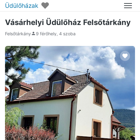
♥
Üdülőházak
Menü
Vásárhelyi Üdülőház Felsőtárkány
Felsőtárkány
9 férőhely, 4 szoba