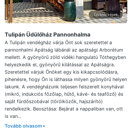
További képek
Tulipán Üdülőház Pannonhalma
A Tulipán vendégház várja Önt sok szeretettel a
pannonhalmi Apátság lábánál az apátsági Arborétum
mellett. A gyönyörű zöld vidéki hangulatú Tóthegyben
helyezkedik el, gyönyörű kilátással az Apátságra.
Szeretettel várjuk Önöket egy kis kikapcsolódásra,
pihenésre, hogy Ön is láthassa milyen gyönyörű helyen
lakunk. A vendégházunk teljesen felszerelt konyhával
(mikró, indukciós főzőlap, hűtő, kávé- és teafőző) és
saját fürdőszobával (törölközők, hajszárító)
rendelkezik. Beosztása: Bejárat a nappaliban van, ott
is van...
Tovább olvasom
▾