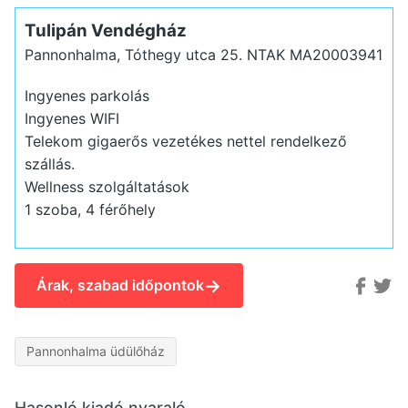
Tulipán Vendégház
Pannonhalma, Tóthegy utca 25.
NTAK MA20003941
Ingyenes parkolás
Ingyenes WIFI
Telekom gigaerős vezetékes nettel rendelkező
szállás.
Wellness szolgáltatások
1 szoba, 4 férőhely
→
Árak, szabad időpontok
Pannonhalma üdülőház
Hasonló kiadó nyaraló