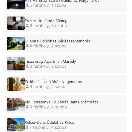
Ház Az Erdő Szélén Üdülőház Nagymaros
5 férőhely, 1 szoba
Eszter Üdülőház Sümeg
6 férőhely, 3 szoba
Liliomfa Üdülőház Békésszentandrás
4 férőhely, 2 szoba
Tiszavirág Apartman Mártély
8 férőhely, 2 szoba
Erdőszéle Üdülőház Nagymaros
6 férőhely, 2 szoba
Bio Flóratanya Üdülőház Baktalórántháza
8 férőhely, 4 szoba
Kulcsi-Duna Üdülőház Kulcs
7 férőhely, 4 szoba