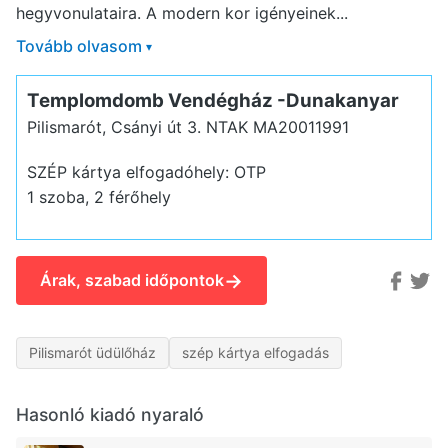
hegyvonulataira. A modern kor igényeinek...
Tovább olvasom
▾
Templomdomb Vendégház -Dunakanyar
Pilismarót, Csányi út 3.
NTAK MA20011991
SZÉP kártya elfogadóhely: OTP
1 szoba, 2 férőhely
→
Árak, szabad időpontok
Pilismarót üdülőház
szép kártya elfogadás
Hasonló kiadó nyaraló