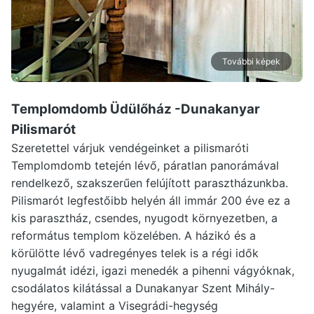
További képek
Templomdomb Üdülőház -Dunakanyar
Pilismarót
Szeretettel várjuk vendégeinket a pilismaróti
Templomdomb tetején lévő, páratlan panorámával
rendelkező, szakszerűen felújított parasztházunkba.
Pilismarót legfestőibb helyén áll immár 200 éve ez a
kis parasztház, csendes, nyugodt környezetben, a
református templom közelében. A házikó és a
körülötte lévő vadregényes telek is a régi idők
nyugalmát idézi, igazi menedék a pihenni vágyóknak,
csodálatos kilátással a Dunakanyar Szent Mihály-
hegyére, valamint a Visegrádi-hegység