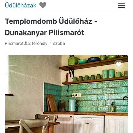
♥
Üdülőházak
Menü
Templomdomb Üdülőház -
Dunakanyar Pilismarót
Pilismarót
2 férőhely, 1 szoba