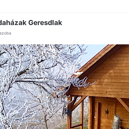
daházak Geresdlak
 szoba