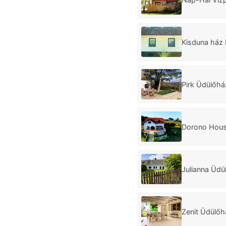
Kisduna ház
Pirk Üdülőhá
Dorono Hous
Julianna Üdü
Zenit Üdülőh