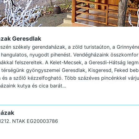
zak Geresdlak
észén székely gerendaházak, a zöld turistaúton, a Grinnyén
 hangulatos, nyugodt pihenést. Vendégházaink összkomfort
unákkal felszereltek. A Kelet-Mecsek, a Geresdi-Hátság leg
al térségünk gyöngyszemei Geresdlak, Kisgeresd, Feked be
 és a szőlő kézzelfogható. Több százéves pincénkkel várj
zaink kutya és cica barát...
házak
1212.
NTAK EG20003786