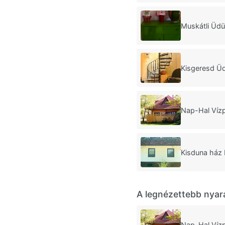
Muskátli Üdü
Kisgeresd Ü
Nap-Hal Vízp
Kisduna ház
A legnézettebb nyar
Nap-Hal Vízp