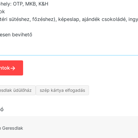
hely: OTP, MKB, K&H
ok
téri sütéshez, főzéshez), képeslap, ajándék csokoládé, ing
esen bevihető
→
ntok
esdlak üdülőház
szép kártya elfogadás
ló
 Geresdlak