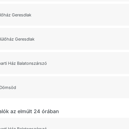
lőház Geresdlak
dülőház Geresdlak
arti Ház Balatonszárszó
 Dömsöd
alók az elmúlt 24 órában
arti Ház Balatonszárszó