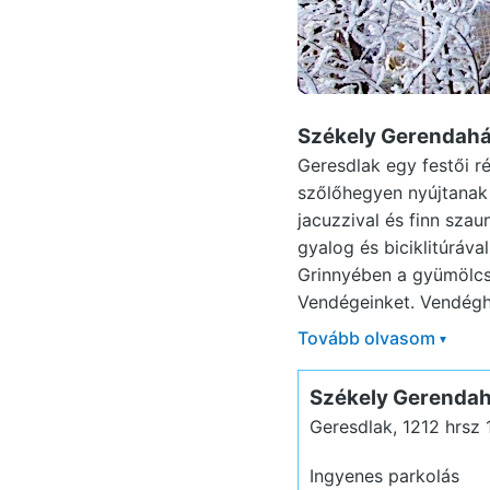
Székely Gerendahá
Geresdlak egy festői r
szőlőhegyen nyújtanak
jacuzzival és finn sza
gyalog és biciklitúráv
Grinnyében a gyümölcs
Vendégeinket. Vendéghá
Tovább olvasom
▾
Székely Gerenda
Geresdlak, 1212 hrsz 
Ingyenes parkolás