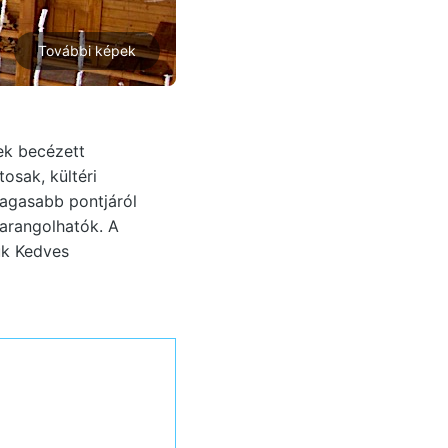
További képek
ek becézett
osak, kültéri
magasabb pontjáról
barangolhatók. A
uk Kedves