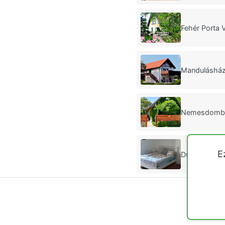
Fehér Porta 
Mandulásház
Nemesdombi
E
Duba Ház Ta