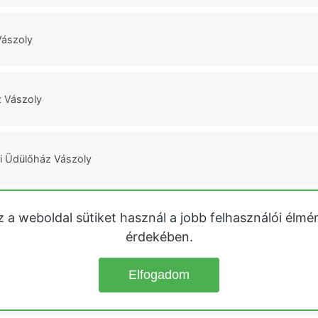
Vászoly
 Vászoly
 Üdülőház Vászoly
z a weboldal sütiket használ a jobb felhasználói élmé
polca
érdekében.
Elfogadom
© 2026
Üdülőházak