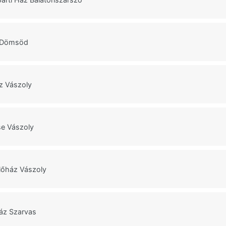
 Dömsöd
z Vászoly
e Vászoly
lőház Vászoly
áz Szarvas