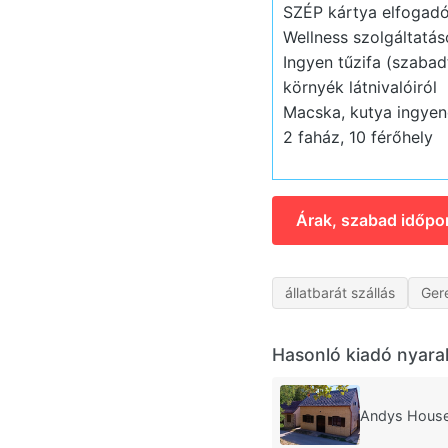
SZÉP kártya elfogadó
Wellness szolgáltatás
Ingyen tűzifa (szabad
környék látnivalóiról
Macska, kutya ingyen
2 faház, 10 férőhely
Árak, szabad időpo
állatbarát szállás
Ger
Hasonló kiadó nyara
Andys House