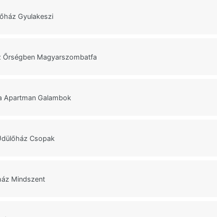
lőház Gyulakeszi
z Őrségben Magyarszombatfa
a Apartman Galambok
Üdülőház Csopak
ház Mindszent