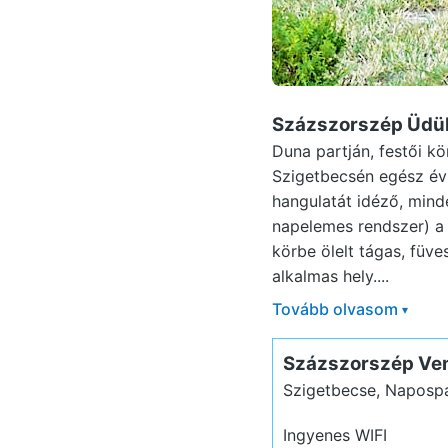
Százszorszép Üdül
Duna partján, festői k
Szigetbecsén egész évb
hangulatát idéző, minde
napelemes rendszer) a
körbe ölelt tágas, füves
alkalmas hely....
Tovább olvasom
▾
Százszorszép Ve
Szigetbecse, Napospa
Ingyenes WIFI