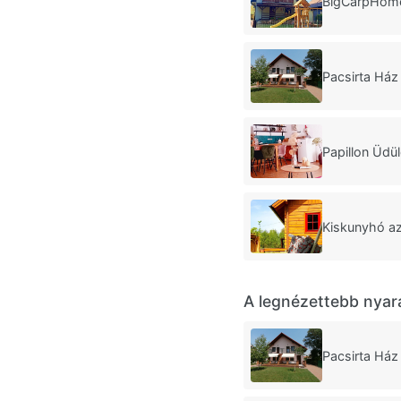
BigCarpHome
Pacsirta Ház
Papillon Üdü
Kiskunyhó a
A legnézettebb nyar
Pacsirta Ház