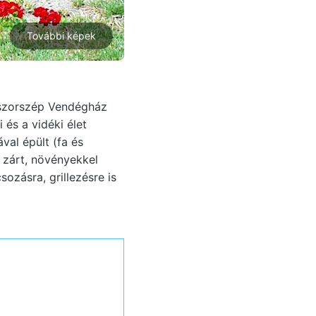
További képek
ázszorszép Vendégház
és a vidéki élet
val épült (fa és
zárt, növényekkel
sozásra, grillezésre is