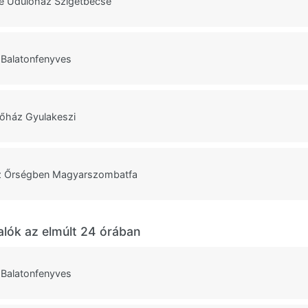
 Üdülőház Szigetbecse
 Balatonfenyves
lőház Gyulakeszi
z Őrségben Magyarszombatfa
alók az elmúlt 24 órában
 Balatonfenyves