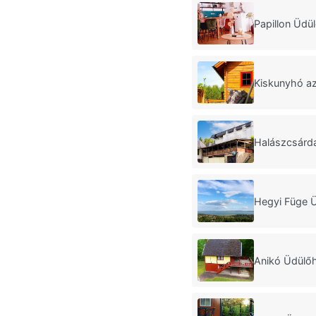
Papillon Üdü
Kiskunyhó a
Halászcsárd
Hegyi Füge 
Anikó Üdülő