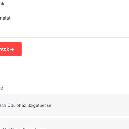
ok
nálat
→
ntok
ló
each Üdülőház Szigetbecse