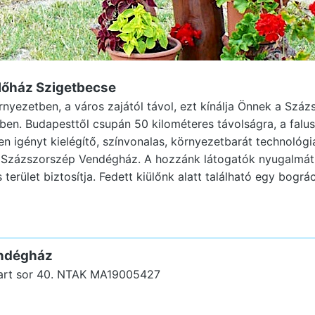
őház Szigetbecse
örnyezetben, a város zajától távol, ezt kínálja Önnek a Sz
en. Budapesttől csupán 50 kilométeres távolságra, a falusi 
n igényt kielégítő, színvonalas, környezetbarát technológiá
 Százszorszép Vendégház. A hozzánk látogatók nyugalmát 
 terület biztosítja. Fedett kiülőnk alatt található egy bográc
ndégház
rt sor 40.
NTAK MA19005427