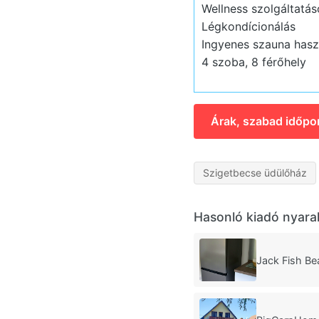
Wellness szolgáltatás
Légkondícionálás
Ingyenes szauna hasz
4 szoba, 8 férőhely
Árak, szabad időpo
Szigetbecse üdülőház
Hasonló kiadó nyara
Jack Fish B