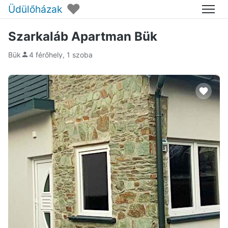
♥
Üdülőházak
Menü
Szarkaláb Apartman Bük
Bük
4 férőhely, 1 szoba