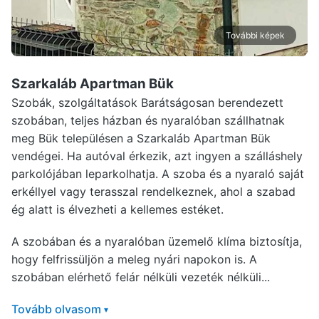
További képek
Szarkaláb Apartman Bük
Szobák, szolgáltatások Barátságosan berendezett
szobában, teljes házban és nyaralóban szállhatnak
meg Bük településen a Szarkaláb Apartman Bük
vendégei. Ha autóval érkezik, azt ingyen a szálláshely
parkolójában leparkolhatja. A szoba és a nyaraló saját
erkéllyel vagy terasszal rendelkeznek, ahol a szabad
ég alatt is élvezheti a kellemes estéket.
A szobában és a nyaralóban üzemelő klíma biztosítja,
hogy felfrissüljön a meleg nyári napokon is. A
szobában elérhető felár nélküli vezeték nélküli...
Tovább olvasom
▾