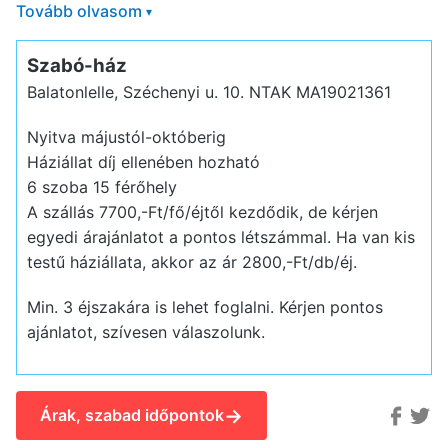
Tovább olvasom
▾
Szabó-ház
Balatonlelle, Széchenyi u. 10.
NTAK MA19021361
Nyitva májustól-októberig
Háziállat díj ellenében hozható
6 szoba 15 férőhely
A szállás 7700,-Ft/fő/éjtől kezdődik, de kérjen
egyedi árajánlatot a pontos létszámmal. Ha van kis
testű háziállata, akkor az ár 2800,-Ft/db/éj.
Min. 3 éjszakára is lehet foglalni. Kérjen pontos
ajánlatot, szívesen válaszolunk.
→
Árak, szabad időpontok