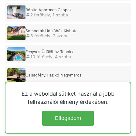
Bóbita Apartman Csopak
2 férőhely, 1 szoba
Sompatak Üdülőház Kishuta
6 férőhely, 2 szoba
Fenyves Üdülőház Tapolca
10 férőhely, 4 szoba
Csillagfény Házikó Nagymaros
Ez a weboldal sütiket használ a jobb
Vár-Lak Üdülőház Nagymaros
5 férőhely, 2 szoba
felhasználói élmény érdekében.
Elfogadom
© 2026
Üdülőházak