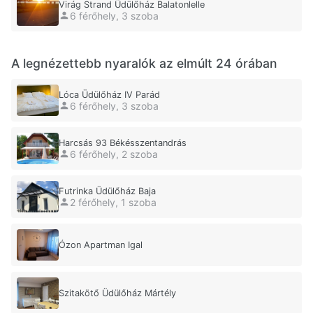
Virág Strand Üdülőház Balatonlelle
6 férőhely, 3 szoba
A legnézettebb nyaralók az elmúlt 24 órában
Lóca Üdülőház IV Parád
6 férőhely, 3 szoba
Harcsás 93 Békésszentandrás
6 férőhely, 2 szoba
Futrinka Üdülőház Baja
2 férőhely, 1 szoba
Ózon Apartman Igal
Szitakötő Üdülőház Mártély