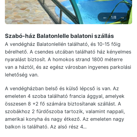
←
→
1/8
Szabó-ház Balatonlelle
balatoni szállás
A vendégház Balatonlellén található, és 10-15 főig
bérelhető. A csendes utcában található ház kényelmes
nyaralást biztosít. A homokos strand 1800 méterre
van a háztól, és az egész városban ingyenes parkolási
lehetőség van.
A vendégházban belső és külső lépcső is van. Az
emeleten 4 szoba található francia ággyal, amelyek
összesen 8 +2 fő számára biztosítanak szállást. A
szobákhoz 2 fürdőszoba tartozik, valamint nappali,
amerikai konyha és nagy étkező. Az emeleten nagy
balkon is található. Az alsó rész 4...