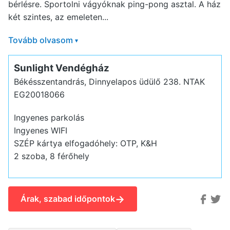
bérlésre. Sportolni vágyóknak ping-pong asztal. A ház
két szintes, az emeleten...
Tovább olvasom
▾
Sunlight Vendégház
Békésszentandrás, Dinnyelapos üdülő 238.
NTAK
EG20018066
Ingyenes parkolás
Ingyenes WIFI
SZÉP kártya elfogadóhely: OTP, K&H
2 szoba, 8 férőhely
→
Árak, szabad időpontok