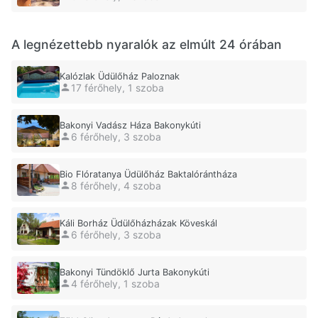
A legnézettebb nyaralók az elmúlt 24 órában
Kalózlak Üdülőház Paloznak
17 férőhely, 1 szoba
Bakonyi Vadász Háza Bakonykúti
6 férőhely, 3 szoba
Bio Flóratanya Üdülőház Baktalórántháza
8 férőhely, 4 szoba
Káli Borház Üdülőházházak Köveskál
6 férőhely, 3 szoba
Bakonyi Tündöklő Jurta Bakonykúti
4 férőhely, 1 szoba