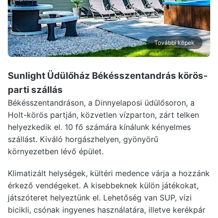
További képek
Sunlight Üdülőház Békésszentandrás
körös-
parti szállás
Békésszentandráson, a Dinnyelaposi üdülősoron, a
Holt-körös partján, közvetlen vízparton, zárt telken
helyezkedik el. 10 fő számára kínálunk kényelmes
szállást. Kiváló horgászhelyen, gyönyörű
környezetben lévő épület.
Klimatizált helységek, kültéri medence várja a hozzánk
érkező vendégeket. A kisebbeknek külön játékokat,
játszóteret helyeztünk el. Lehetőség van SUP, vízi
bicikli, csónak ingyenes használatára, illetve kerékpár