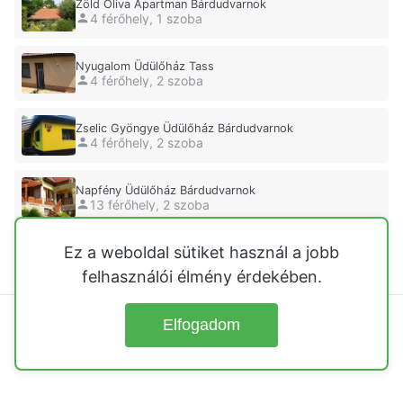
Zöld Oliva Apartman Bárdudvarnok
4 férőhely, 1 szoba
Nyugalom Üdülőház Tass
4 férőhely, 2 szoba
Zselic Gyöngye Üdülőház Bárdudvarnok
4 férőhely, 2 szoba
Napfény Üdülőház Bárdudvarnok
13 férőhely, 2 szoba
Ez a weboldal sütiket használ a jobb
Tulipános Pihenőház Abádszalók
5 férőhely, 2 szoba
felhasználói élmény érdekében.
Elfogadom
© 2026
Üdülőházak