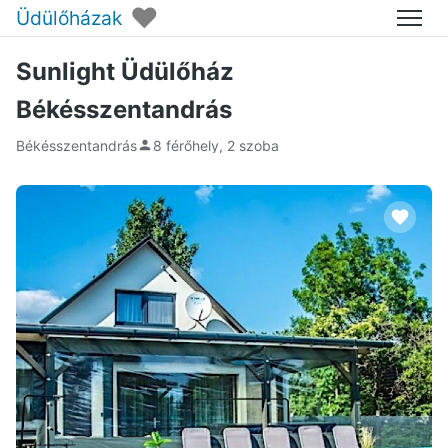
♥
Üdülőházak
Menü
Sunlight Üdülőház
Békésszentandrás
Békésszentandrás
8 férőhely, 2 szoba