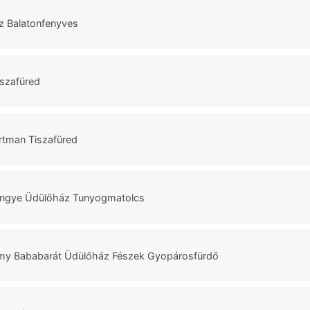
z Balatonfenyves
iszafüred
rtman Tiszafüred
ngye Üdülőház Tunyogmatolcs
 Bababarát Üdülőház Fészek Gyopárosfürdő