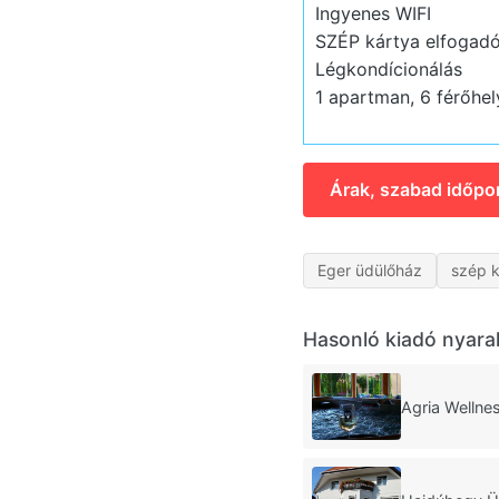
Ingyenes WIFI
SZÉP kártya elfogadó
Légkondícionálás
1 apartman, 6 férőhel
Árak, szabad időpo
Eger üdülőház
szép k
Hasonló kiadó nyara
Agria Wellne