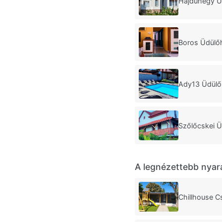
Hajdúhegy Ü
Boros Üdülő
Ady13 Üdülő
Szőlőcskei Ü
A legnézettebb nyar
Chillhouse C