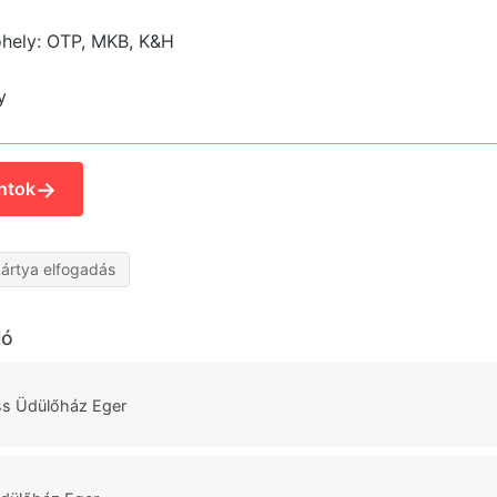
hely: OTP, MKB, K&H
y
→
ntok
ártya elfogadás
ló
ss Üdülőház Eger