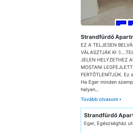
Strandfürdő Apart
EZ A TELJESEN BELVÁ
VÁLASZTJÁK KI :)….
JELEN HELYZETHEZ 
MOSTANI LEGFEJLET
FERTŐTLENÍTJÜK. Ez a 
Ha Eger minden szempon
helyen...
Tovább olvasom
▾
Strandfürdő Apa
Eger, Egészségház utc