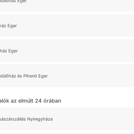
dülőház Eger
ház Eger
ház Eger
dülőház és Pihenő Eger
alók az elmúlt 24 órában
sászárszállás Nyíregyháza