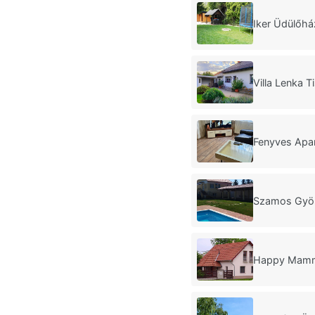
Iker Üdülőhá
Villa Lenka T
Fenyves Apa
Szamos Gyö
Happy Mammy