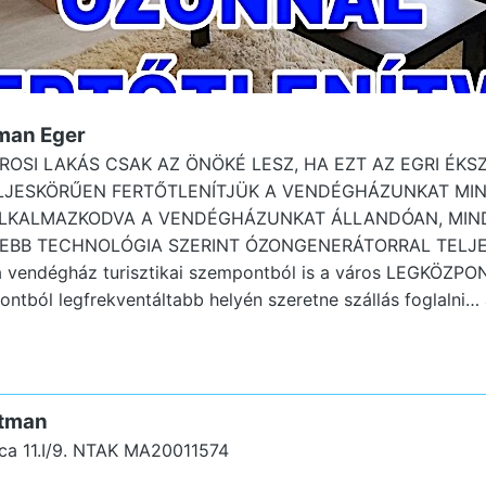
man Eger
ROSI LAKÁS CSAK AZ ÖNÖKÉ LESZ, HA EZT AZ EGRI ÉK
TELJESKÖRŰEN FERTŐTLENÍTJÜK A VENDÉGHÁZUNKAT MI
ALKALMAZKODVA A VENDÉGHÁZUNKAT ÁLLANDÓAN, MIN
TEBB TECHNOLÓGIA SZERINT ÓZONGENERÁTORRAL TELJ
vendégház turisztikai szempontból is a város LEGKÖZPONT
tból legfrekventáltabb helyén szeretne szállás foglalni… 
rtman
a 11.I/9.
NTAK MA20011574