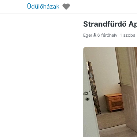
♥
Üdülőházak
Strandfürdő A
Eger
6 férőhely, 1 szoba