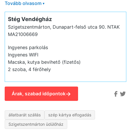
Tovább olvasom
▾
Stég Vendégház
Szigetszentmárton, Dunapart-felső utca 90.
NTAK
MA21006669
Ingyenes parkolás
Ingyenes WIFI
Macska, kutya bevihető (fizetős)
2 szoba, 4 férőhely
→
Árak, szabad időpontok
állatbarát szállás
szép kártya elfogadás
Szigetszentmárton üdülőház