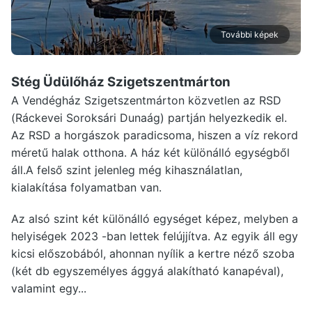
További képek
Stég Üdülőház Szigetszentmárton
A Vendégház Szigetszentmárton közvetlen az RSD
(Ráckevei Soroksári Dunaág) partján helyezkedik el.
Az RSD a horgászok paradicsoma, hiszen a víz rekord
méretű halak otthona. A ház két különálló egységből
áll.A felső szint jelenleg még kihasználatlan,
kialakítása folyamatban van.
Az alsó szint két különálló egységet képez, melyben a
helyiségek 2023 -ban lettek felújjítva. Az egyik áll egy
kicsi előszobából, ahonnan nyílik a kertre néző szoba
(két db egyszemélyes ággyá alakítható kanapéval),
valamint egy...