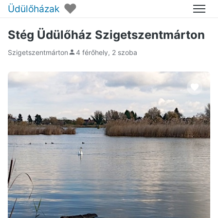
♥
Üdülőházak
Menü
Stég Üdülőház Szigetszentmárton
Szigetszentmárton
4 férőhely, 2 szoba