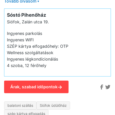
Tovább olvasom
▾
Sóstó Pihenőház
Siófok, Zalán utca 19.
Ingyenes parkolás
Ingyenes WIFI
SZÉP kártya elfogadóhely: OTP
Wellness szolgáltatások
Ingyenes légkondícionálás
4 szoba, 12 férőhely
→
Árak, szabad időpontok
balatoni szállás
Siófok üdülőház
szép kártya elfogadás