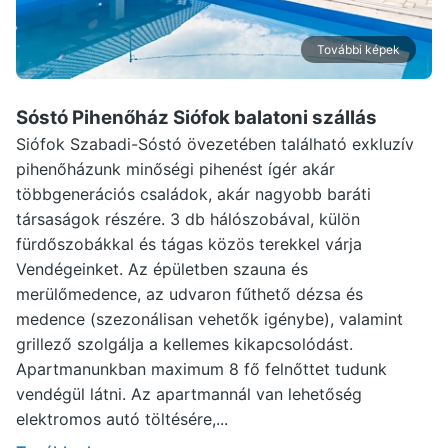
További képek
Sóstó Pihenőház Siófok
balatoni szállás
Siófok Szabadi-Sóstó övezetében található exkluzív
pihenőházunk minőségi pihenést ígér akár
többgenerációs családok, akár nagyobb baráti
társaságok részére. 3 db hálószobával, külön
fürdőszobákkal és tágas közös terekkel várja
Vendégeinket. Az épületben szauna és
merülőmedence, az udvaron fűthető dézsa és
medence (szezonálisan vehetők igénybe), valamint
grillező szolgálja a kellemes kikapcsolódást.
Apartmanunkban maximum 8 fő felnőttet tudunk
vendégül látni. Az apartmannál van lehetőség
elektromos autó töltésére,...