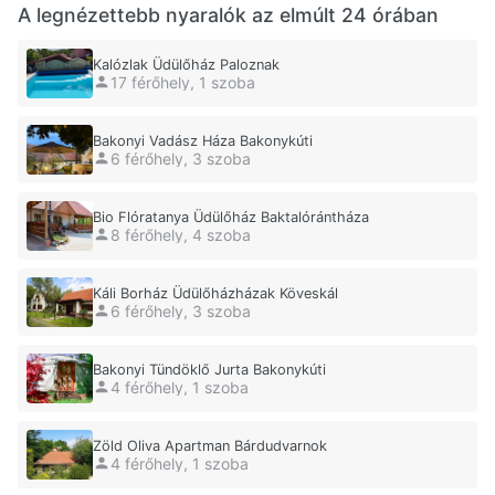
A legnézettebb nyaralók az elmúlt 24 órában
Kalózlak Üdülőház Paloznak
17 férőhely, 1 szoba
Bakonyi Vadász Háza Bakonykúti
6 férőhely, 3 szoba
Bio Flóratanya Üdülőház Baktalórántháza
8 férőhely, 4 szoba
Káli Borház Üdülőházházak Köveskál
6 férőhely, 3 szoba
Bakonyi Tündöklő Jurta Bakonykúti
4 férőhely, 1 szoba
Zöld Oliva Apartman Bárdudvarnok
4 férőhely, 1 szoba