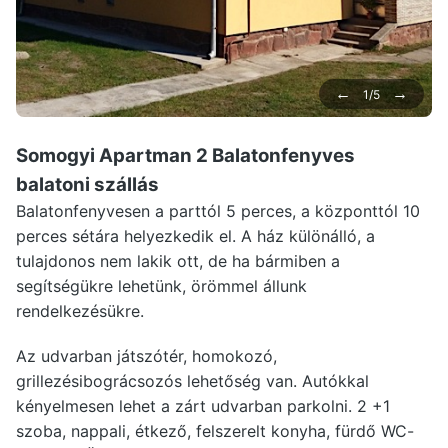
←
→
1/5
Somogyi Apartman 2 Balatonfenyves
balatoni szállás
Balatonfenyvesen a parttól 5 perces, a központtól 10
perces sétára helyezkedik el. A ház különálló, a
tulajdonos nem lakik ott, de ha bármiben a
segítségükre lehetünk, örömmel állunk
rendelkezésükre.
Az udvarban játszótér, homokozó,
grillezésibográcsozós lehetőség van. Autókkal
kényelmesen lehet a zárt udvarban parkolni. 2 +1
szoba, nappali, étkező, felszerelt konyha, fürdő WC-