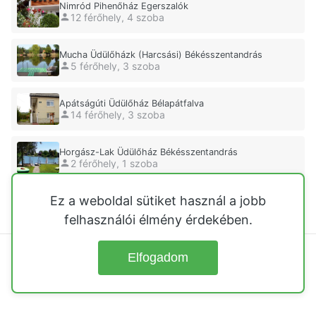
Nimród Pihenőház Egerszalók
12 férőhely, 4 szoba
Mucha Üdülőházk (Harcsási) Békésszentandrás
5 férőhely, 3 szoba
Apátságúti Üdülőház Bélapátfalva
14 férőhely, 3 szoba
Horgász-Lak Üdülőház Békésszentandrás
2 férőhely, 1 szoba
Ez a weboldal sütiket használ a jobb
Elite Üdülőház Örkény
felhasználói élmény érdekében.
Elfogadom
© 2026
Üdülőházak