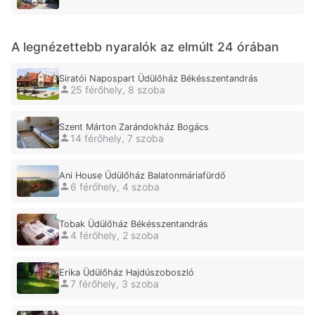
A legnézettebb nyaralók az elmúlt 24 órában
Siratói Napospart Üdülőház Békésszentandrás
25 férőhely, 8 szoba
Szent Márton Zarándokház Bogács
14 férőhely, 7 szoba
Ani House Üdülőház Balatonmáriafürdő
6 férőhely, 4 szoba
Tobak Üdülőház Békésszentandrás
4 férőhely, 2 szoba
Erika Üdülőház Hajdúszoboszló
7 férőhely, 3 szoba