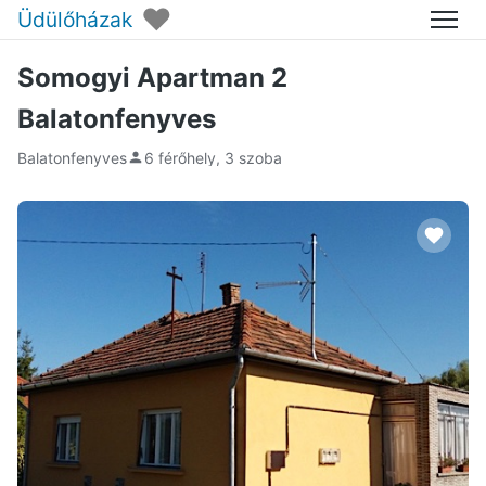
♥
Üdülőházak
Menü
Somogyi Apartman 2
Balatonfenyves
Balatonfenyves
6 férőhely, 3 szoba