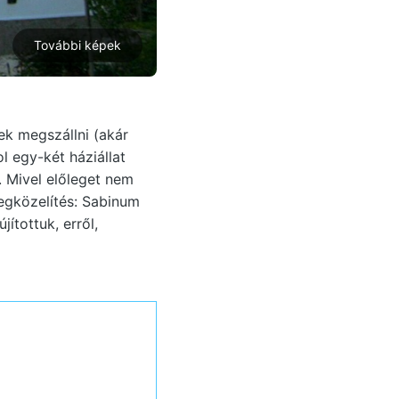
További képek
ek megszállni (akár
l egy-két háziállat
l. Mivel előleget nem
egközelítés: Sabinum
ítottuk, erről,