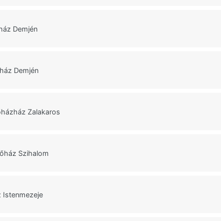
ház Demjén
ház Demjén
őházház Zalakaros
lőház Szihalom
 Istenmezeje