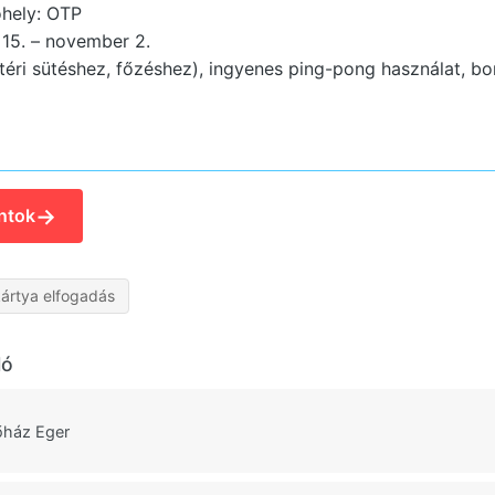
hely: OTP
 15. – november 2.
téri sütéshez, főzéshez), ingyenes ping-pong használat, bo
→
ntok
ártya elfogadás
ló
őház Eger