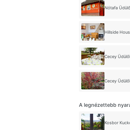
Nótafa Üdül
Hillside Hou
Cecey Üdülő
Cecey Üdülő
A legnézettebb nyar
Kosbor Kuck