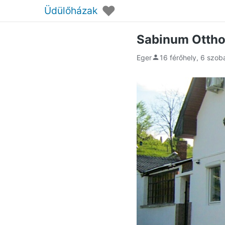
♥
Üdülőházak
Sabinum Ottho
Eger
16 férőhely, 6 szob