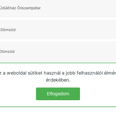
Üdülőház Őriszentpéter
m Dömsöd
 Dömsöd
z a weboldal sütiket használ a jobb felhasználói élmé
 Üdülőház Dömsöd
érdekében.
Elfogadom
© 2026
Üdülőházak