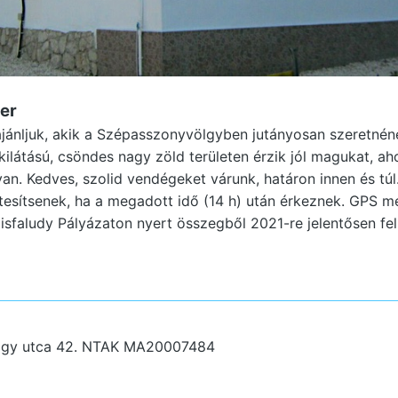
er
jánljuk, akik a Szépasszonyvölgyben jutányosan szeretnén
kilátású, csöndes nagy zöld területen érzik jól magukat, aho
s van. Kedves, szolid vendégeket várunk, határon innen és tú
esítsenek, ha a megadott idő (14 h) után érkeznek. GPS m
sfaludy Pályázaton nyert összegből 2021-re jelentősen felúj
lgy utca 42.
NTAK MA20007484