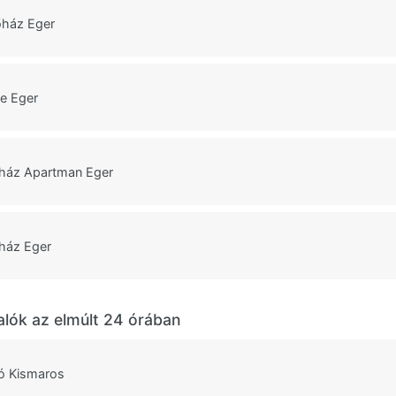
őház Eger
se Eger
ház Apartman Eger
ház Eger
alók az elmúlt 24 órában
ó Kismaros