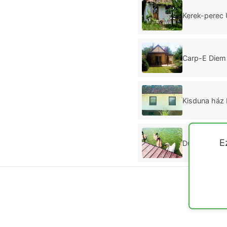
Kerek-perec 
Carp-E Die
Kisduna ház
E
Duna Beach