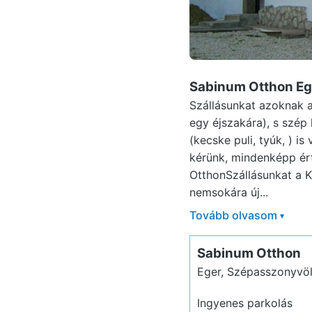
Sabinum Otthon Eg
Szállásunkat azoknak a
egy éjszakára), s szép 
(kecske puli, tyúk, ) i
kérünk, mindenképp ért
OtthonSzállásunkat a Ki
nemsokára új...
Tovább olvasom
▾
Sabinum Otthon
Eger, Szépasszonyvö
Ingyenes parkolás