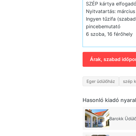
SZÉP kártya elfogadó
Nyitvatartás: március
Ingyen tűzifa (szabad
pincebemutató
6 szoba, 16 férőhely
Árak, szabad időpo
Eger üdülőház
szép k
Hasonló kiadó nyara
Barokk Üdül