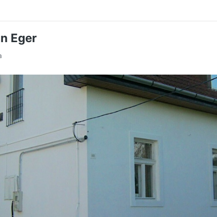
n Eger
a