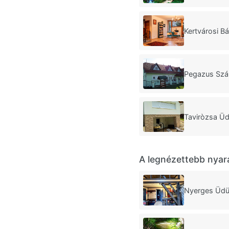
Kertvárosi B
Pegazus Szá
Taviròzsa Üd
A legnézettebb nyar
Nyerges Üdü