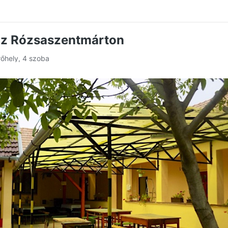
áz Rózsaszentmárton
rőhely, 4 szoba