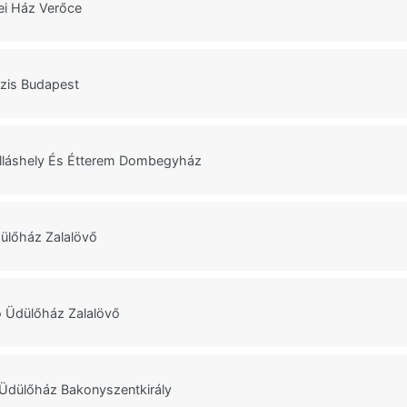
ei Ház Verőce
ázis Budapest
lláshely És Étterem Dombegyház
ülőház Zalalövő
 Üdülőház Zalalövő
Üdülőház Bakonyszentkirály