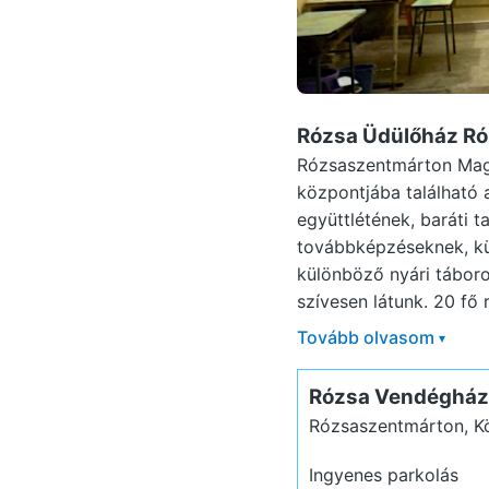
Rózsa Üdülőház R
Rózsaszentmárton Magya
központjába található 
együttlétének, baráti 
továbbképzéseknek, kü
különböző nyári tábor
szívesen látunk. 20 fő r
Tovább olvasom
▾
Rózsa Vendégház
Rózsaszentmárton, Kö
Ingyenes parkolás