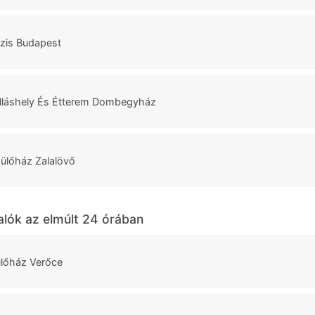
ázis Budapest
lláshely És Étterem Dombegyház
ülőház Zalalövő
alók az elmúlt 24 órában
lőház Verőce