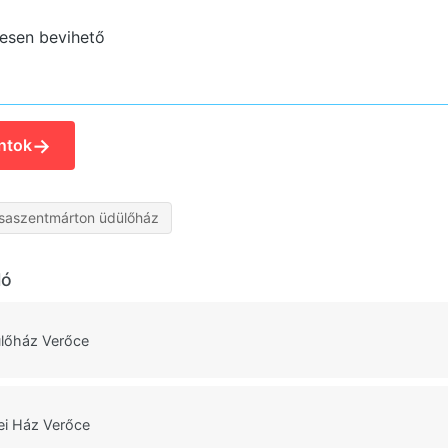
esen bevihető
→
ntok
saszentmárton üdülőház
ló
lőház Verőce
ei Ház Verőce