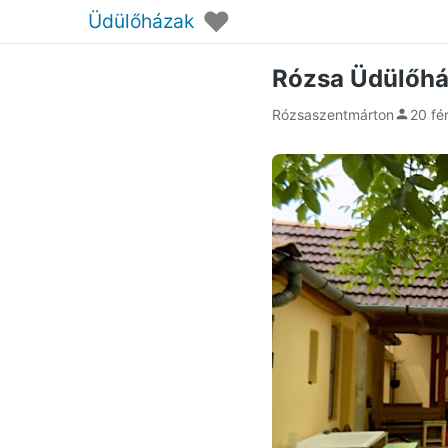
♥
Üdülőházak
Rózsa Üdülőh
Rózsaszentmárton
20 fé