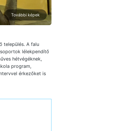
További képek
település. A falu
csoportok lélekpendítő
zműves hétvégéknek,
skola program,
tervvel érkezőket is