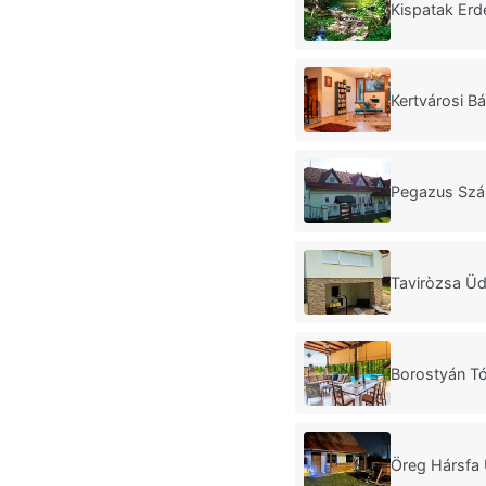
Kispatak Erd
Kertvárosi B
Pegazus Szá
Taviròzsa Üd
Borostyán Tó
Öreg Hársfa 