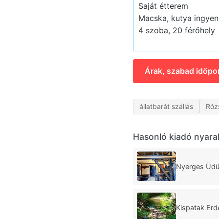
Saját étterem
Macska, kutya ingyen
4 szoba, 20 férőhely
Árak, szabad időpo
állatbarát szállás
Róz
Hasonló kiadó nyara
Nyerges Üdü
Kispatak Erd