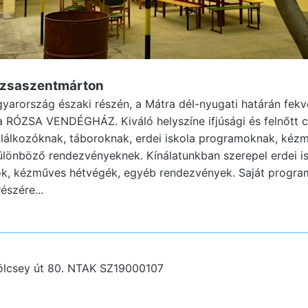
ózsaszentmárton
rország északi részén, a Mátra dél-nyugati határán fekvő 
a RÓZSA VENDÉGHÁZ. Kiváló helyszíne ifjúsági és felnőtt 
találkozóknak, táboroknak, erdei iskola programoknak, ké
lönböző rendezvényeknek. Kínálatunkban szerepel erdei i
ok, kézműves hétvégék, egyéb rendezvények. Saját program
észére...
lcsey út 80.
NTAK SZ19000107