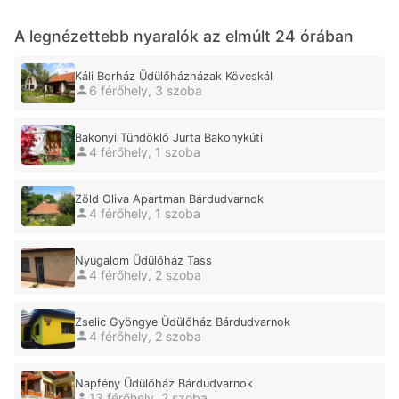
A legnézettebb nyaralók az elmúlt 24 órában
Káli Borház Üdülőházházak Köveskál
6 férőhely, 3 szoba
Bakonyi Tündöklő Jurta Bakonykúti
4 férőhely, 1 szoba
Zöld Oliva Apartman Bárdudvarnok
4 férőhely, 1 szoba
Nyugalom Üdülőház Tass
4 férőhely, 2 szoba
Zselic Gyöngye Üdülőház Bárdudvarnok
4 férőhely, 2 szoba
Napfény Üdülőház Bárdudvarnok
13 férőhely, 2 szoba