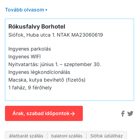
Tovább olvasom
▾
Rókusfalvy Borhotel
Siófok, Huba utca 1.
NTAK MA23060619
Ingyenes parkolás
Ingyenes WIFI
Nyitvatartás: június 1. – szeptember 30.
Ingyenes légkondícionálás
Macska, kutya bevihető (fizetős)
1 faház, 9 férőhely
→
Árak, szabad időpontok
állatbarát szállás
balatoni szállás
Siófok üdülőház