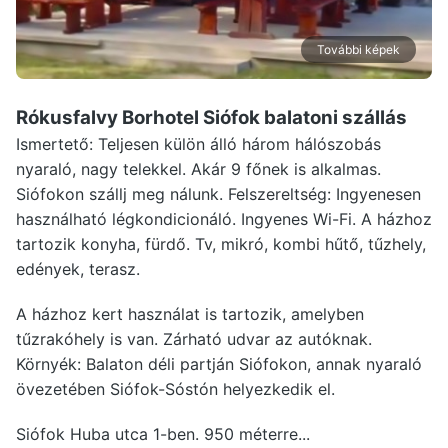
További képek
Rókusfalvy Borhotel Siófok
balatoni szállás
Ismertető: Teljesen külön álló három hálószobás
nyaraló, nagy telekkel. Akár 9 főnek is alkalmas.
Siófokon szállj meg nálunk. Felszereltség: Ingyenesen
használható légkondicionáló. Ingyenes Wi-Fi. A házhoz
tartozik konyha, fürdő. Tv, mikró, kombi hűtő, tűzhely,
edények, terasz.
A házhoz kert használat is tartozik, amelyben
tűzrakóhely is van. Zárható udvar az autóknak.
Környék: Balaton déli partján Siófokon, annak nyaraló
övezetében Siófok-Sóstón helyezkedik el.
Siófok Huba utca 1-ben. 950 méterre...