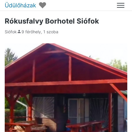
♥
Üdülőházak
Menü
Rókusfalvy Borhotel Siófok
Siófok
9 férőhely, 1 szoba