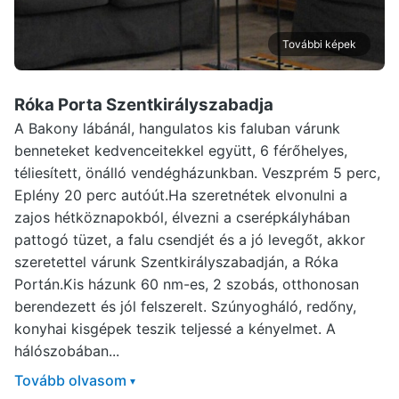
További képek
Róka Porta Szentkirályszabadja
A Bakony lábánál, hangulatos kis faluban várunk
benneteket kedvenceitekkel együtt, 6 férőhelyes,
téliesített, önálló vendégházunkban. Veszprém 5 perc,
Eplény 20 perc autóút.Ha szeretnétek elvonulni a
zajos hétköznapokból, élvezni a cserépkályhában
pattogó tüzet, a falu csendjét és a jó levegőt, akkor
szeretettel várunk Szentkirályszabadján, a Róka
Portán.Kis házunk 60 nm-es, 2 szobás, otthonosan
berendezett és jól felszerelt. Szúnyogháló, redőny,
konyhai kisgépek teszik teljessé a kényelmet. A
hálószobában...
Tovább olvasom
▾