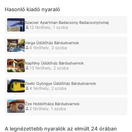
Hasonló kiadó nyaraló
Szacser Apartman Badacsony Badacsonytomaj
12 férőhely, 1 szoba
Varga Üdülőház Bárdudvarnok
6 férőhely, 3 szoba
Napfény Üdülőház Bárdudvarnok
13 férőhely, 2 szoba
Zselic Gyöngye Üdülőház Bárdudvarnok
4 férőhely, 2 szoba
Őze Hobbitháza Bárdudvarnok
2 férőhely, 1 szoba
A legnézettebb nyaralók az elmúlt 24 órában