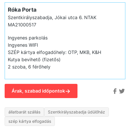
Róka Porta
Szentkirályszabadja, Jókai utca 6.
NTAK
MA21000517
Ingyenes parkolás
Ingyenes WIFI
SZÉP kártya elfogadóhely: OTP, MKB, K&H
Kutya bevihető (fizetős)
2 szoba, 6 férőhely
→
Árak, szabad időpontok
állatbarát szállás
Szentkirályszabadja üdülőház
szép kártya elfogadás