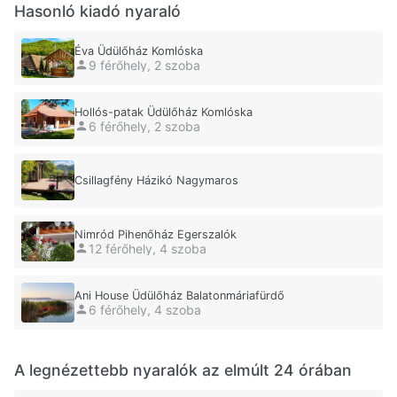
Hasonló kiadó nyaraló
Éva Üdülőház Komlóska
9 férőhely, 2 szoba
Hollós-patak Üdülőház Komlóska
6 férőhely, 2 szoba
Csillagfény Házikó Nagymaros
Nimród Pihenőház Egerszalók
12 férőhely, 4 szoba
Ani House Üdülőház Balatonmáriafürdő
6 férőhely, 4 szoba
A legnézettebb nyaralók az elmúlt 24 órában