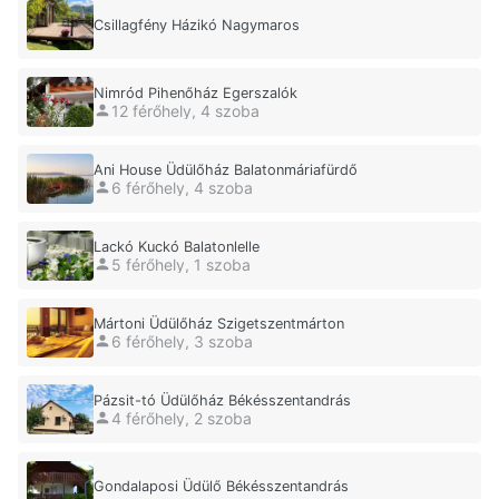
Csillagfény Házikó Nagymaros
Nimród Pihenőház Egerszalók
12 férőhely, 4 szoba
Ani House Üdülőház Balatonmáriafürdő
6 férőhely, 4 szoba
Lackó Kuckó Balatonlelle
5 férőhely, 1 szoba
Mártoni Üdülőház Szigetszentmárton
6 férőhely, 3 szoba
Pázsit-tó Üdülőház Békésszentandrás
4 férőhely, 2 szoba
Gondalaposi Üdülő Békésszentandrás