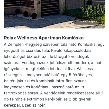
További képek
Relax Wellness Apartman Komlóska
A Zempléni-hegység szívében található Komlóska, egy
nyugodt és csendes falu. Kiváló kikapcsolódási
lehetőséget biztosít az ide látogató vendégek
számára. Vendégházunk jól felszerelt, modern, a mai
igényeknek megfelelően lett kialakítva. Wellness
részlegünk -melyben található egy 5 férőhelyes,
beltéri jakuzzi és kombinált infra-finn szauna-
ingyenesen és korlátlanul használható az itt
tartózkodás során. A vendégeink rendelkezésére áll 2
db felnőtt elektromos kerékpár, és 2 db gyerek
kerékpár. Ezek szintén...