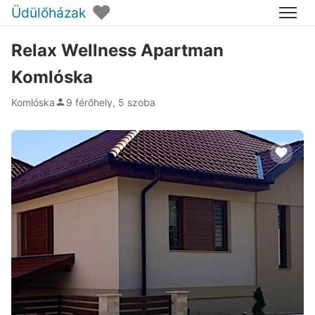
♥
Üdülőházak
Menü
Relax Wellness Apartman
Komlóska
Komlóska
9 férőhely, 5 szoba