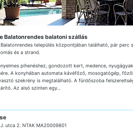
se Balatonrendes
balatoni szállás
Balatonrendes település központjában található, pár perc s
llomás és a strand.
 kényelmes pihenéshez, gondozott kert, medence, nyugágyak,
ésére. A konyhában automata kávéfőző, mosogatógép, főzől
yasztó szekrény is megtalálható. A fürdőszoba felszereltsé
rító. Az alsó szinten egy...
use
J. utca 2.
NTAK MA20009801