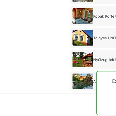
Kobak Körte 
Tölgyes Üdü
Nyúlzug-lak
E
Agnes Vineya