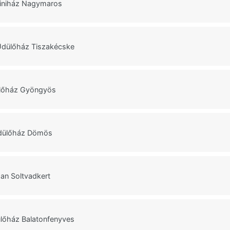
iniház Nagymaros
Üdülőház Tiszakécske
lőház Gyöngyös
dülőház Dömös
man Soltvadkert
ülőház Balatonfenyves