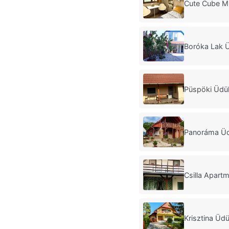
Cute Cube M
Boróka Lak 
Püspöki Üdü
Panoráma Ü
Csilla Apart
Krisztina Üd