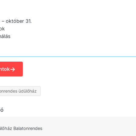
 – október 31.
ok
nálás
→
ntok
onrendes üdülőház
ló
ülőház Balatonrendes