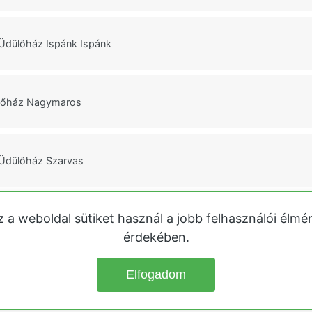
Üdülőház Ispánk Ispánk
lőház Nagymaros
 Üdülőház Szarvas
z a weboldal sütiket használ a jobb felhasználói élmé
rd Üdülőház jakuzzival Alsóörs
érdekében.
Elfogadom
© 2026
Üdülőházak