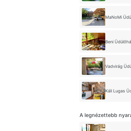
MaNoMi Üdül
Beni Üdülőh
Vadvirág Üd
Káli Lugas Ü
A legnézettebb nyar