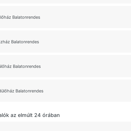
őház Balatonrendes
ázház Balatonrendes
ülőház Balatonrendes
dülőház Balatonrendes
alók az elmúlt 24 órában