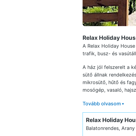
Relax Holiday Hou
A Relax Holiday House 
trafik, busz- és vasútá
A ház jól felszerelt a
sütő állnak rendelkez
mikrosütő, hűtő és fag
mosógép, vasaló, hajszá
Tovább olvasom
▾
Relax Holiday Ho
Balatonrendes, Arany 