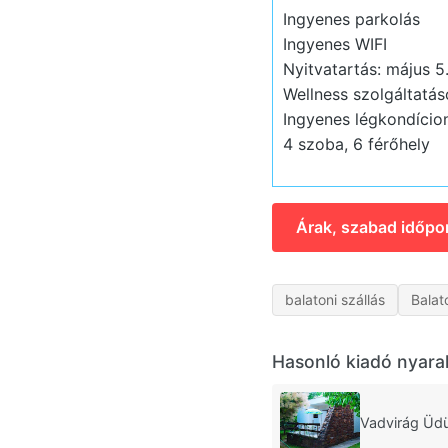
Ingyenes parkolás
Ingyenes WIFI
Nyitvatartás: május 5.
Wellness szolgáltatás
Ingyenes légkondício
4 szoba, 6 férőhely
Árak, szabad időpo
balatoni szállás
Balat
Hasonló kiadó nyara
Vadvirág Üd