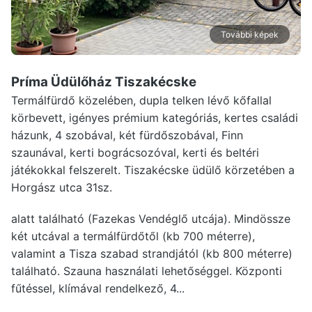
További képek
Príma Üdülőház Tiszakécske
Termálfürdő közelében, dupla telken lévő kőfallal
körbevett, igényes prémium kategóriás, kertes családi
házunk, 4 szobával, két fürdőszobával, Finn
szaunával, kerti bográcsozóval, kerti és beltéri
játékokkal felszerelt. Tiszakécske üdülő körzetében a
Horgász utca 31sz.
alatt található (Fazekas Vendéglő utcája). Mindössze
két utcával a termálfürdőtől (kb 700 méterre),
valamint a Tisza szabad strandjától (kb 800 méterre)
található. Szauna használati lehetőséggel. Központi
fűtéssel, klímával rendelkező, 4...