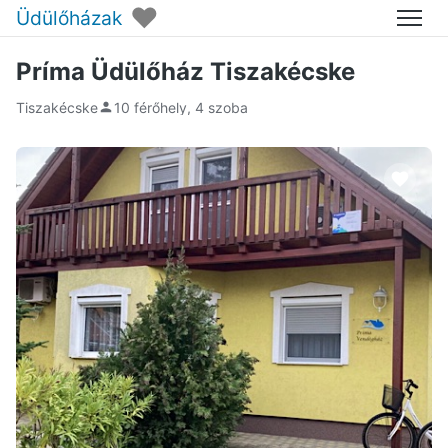
♥
Üdülőházak
Menü
Príma Üdülőház Tiszakécske
Tiszakécske
10 férőhely, 4 szoba