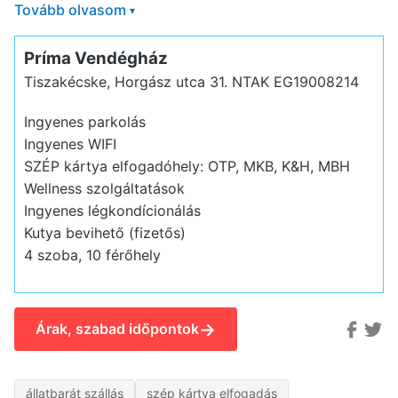
Tovább olvasom
▾
Príma Vendégház
Tiszakécske, Horgász utca 31.
NTAK EG19008214
Ingyenes parkolás
Ingyenes WIFI
SZÉP kártya elfogadóhely: OTP, MKB, K&H, MBH
Wellness szolgáltatások
Ingyenes légkondícionálás
Kutya bevihető (fizetős)
4 szoba, 10 férőhely
→
Árak, szabad időpontok
állatbarát szállás
szép kártya elfogadás