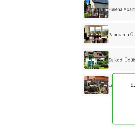
Helena Apar
Panorama Üd
Sajkodi Üdül
E
Levendula Ü