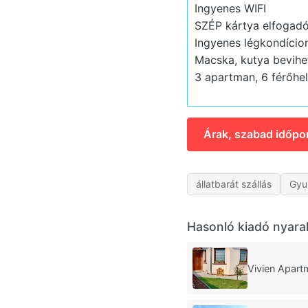
Ingyenes WIFI
SZÉP kártya elfogadó
Ingyenes légkondício
Macska, kutya bevihet
3 apartman, 6 férőhe
Árak, szabad időpo
állatbarát szállás
Gyu
Hasonló kiadó nyara
Vivien Apart