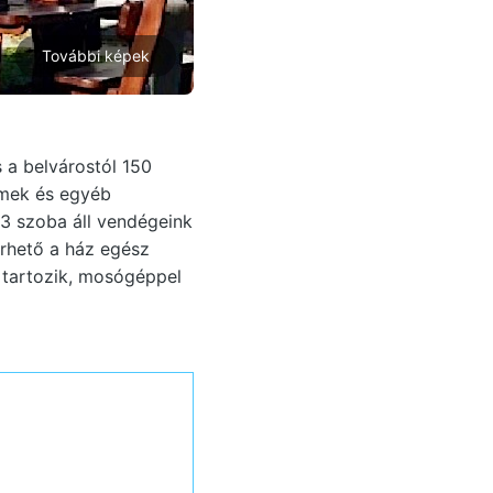
További képek
a belvárostól 150
rmek és egyéb
3 szoba áll vendégeink
érhető a ház egész
 tartozik, mosógéppel