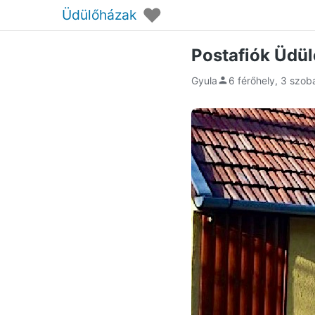
♥
Üdülőházak
Postafiók Üdü
Gyula
6 férőhely, 3 szob