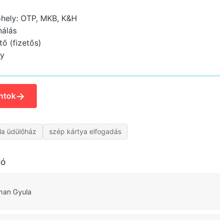
hely: OTP, MKB, K&H
nálás
ő (fizetős)
ly
→
ntok
la üdülőház
szép kártya elfogadás
ló
man Gyula