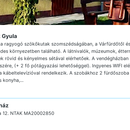
z Gyula
a ragyogó szökőkutak szomszédságában, a Várfürdőtől és 
des környezetben található. A látnivalók, múzeumok, étte
k rövid és kényelmes sétával elérhetőek. A vendégházban 
észére, (+ 2 fő pótágyazási lehetőséggel). Ingyenes WIFI el
a kábeltelevízióval rendelkezik. A szobákhoz 2 fürdőszoba
 konyha,...
ház
a 12.
NTAK MA20002850