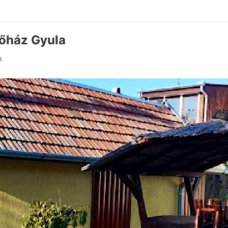
lőház Gyula
a