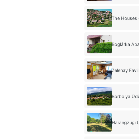
The Houses o
Boglárka Ap
Zelenay Favi
Borbolya Üd
Harangzugi 