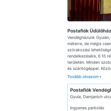
Postafiók Üdülőhá
Vendégházunk Gyulán, 
méterre, de mégis csen
szórakozási lehetősége
rendelkezésére, 6 fő r
területén. Minden szob
és szárítógéppel. Közös
Tovább olvasom
▾
Postafiók Vendég
Gyula, Damjanich utc
Ingyenes parkolás