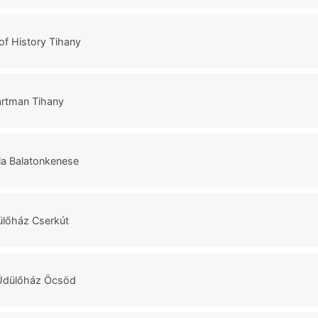
f History Tihany
artman Tihany
lla Balatonkenese
ülőház Cserkút
Üdülőház Öcsöd