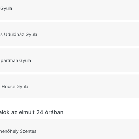
 Gyula
és Üdülőház Gyula
Apartman Gyula
y House Gyula
alók az elmúlt 24 órában
ihenőhely Szentes