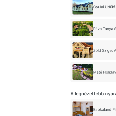
Gyulai Üdülő
Páva Tanya 
Zöld Sziget 
Máté Holida
A legnézettebb nyar
Babkaland P