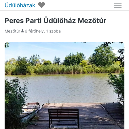
♥
Üdülőházak
Menü
Peres Parti Üdülőház Mezőtúr
Mezőtúr
6 férőhely, 1 szoba