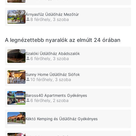
Árnyasfűz Üdülőház Mezőtúr
8 férőhely, 3 szoba
A legnézettebb nyaralók az elmúlt 24 órában
Szalóki Üdülőház Abádszalók
6 férőhely, 3 szoba
Sunny Home Üdülőház Siófok
10 férőhely, 3 szoba
Baross40 Apartments Gyékényes
6 férőhely, 2 szoba
Kéktó Kemping és Üdülőház Gyékényes