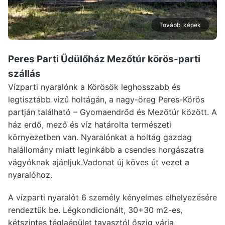
További képek
Peres Parti Üdülőház Mezőtúr
körös-parti
szállás
Vízparti nyaralónk a Körösök leghosszabb és
legtisztább vizű holtágán, a nagy-öreg Peres-Körös
partján található – Gyomaendrőd és Mezőtúr között. A
ház erdő, mező és víz határolta természeti
környezetben van. Nyaralónkat a holtág gazdag
halállomány miatt leginkább a csendes horgászatra
vágyóknak ajánljuk.Vadonat új köves út vezet a
nyaralóhoz.
A vízparti nyaralót 6 személy kényelmes elhelyezésére
rendeztük be. Légkondicionált, 30+30 m2-es,
kétszintes téglaépület tavasztól őszig várja