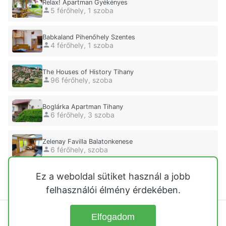
Relax! Apartman Gyékényes
5 férőhely, 1 szoba
Babkaland Pihenőhely Szentes
4 férőhely, 1 szoba
The Houses of History Tihany
96 férőhely, szoba
Boglárka Apartman Tihany
6 férőhely, 3 szoba
Zelenay Favilla Balatonkenese
6 férőhely, szoba
Ez a weboldal sütiket használ a jobb
Borbolya Üdülőház Cserkút
4 férőhely, 2 szoba
felhasználói élmény érdekében.
Elfogadom