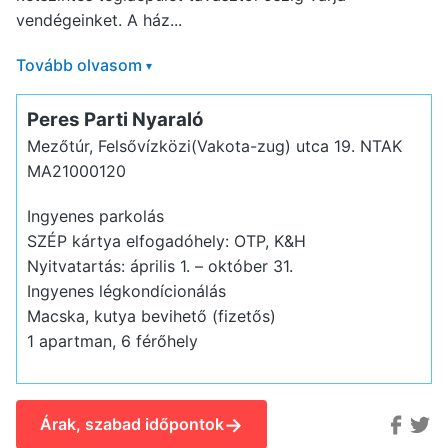
vendégeinket. A ház...
Tovább olvasom
▾
Peres Parti Nyaraló
Mezőtúr, Felsővízközi(Vakota-zug) utca 19.
NTAK
MA21000120
Ingyenes parkolás
SZÉP kártya elfogadóhely: OTP, K&H
Nyitvatartás: április 1. – október 31.
Ingyenes légkondícionálás
Macska, kutya bevihető (fizetős)
1 apartman, 6 férőhely
→
Árak, szabad időpontok