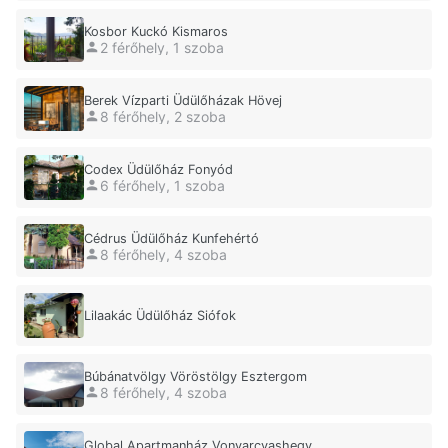
Kosbor Kuckó Kismaros
2 férőhely, 1 szoba
Berek Vízparti Üdülőházak Hövej
8 férőhely, 2 szoba
Codex Üdülőház Fonyód
6 férőhely, 1 szoba
Cédrus Üdülőház Kunfehértó
8 férőhely, 4 szoba
Lilaakác Üdülőház Siófok
Búbánatvölgy Vöröstölgy Esztergom
8 férőhely, 4 szoba
Global Apartmanház Vonyarcvashegy