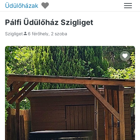
♥
Üdülőházak
Menü
Pálfi Üdülőház Szigliget
Szigliget
6 férőhely, 2 szoba