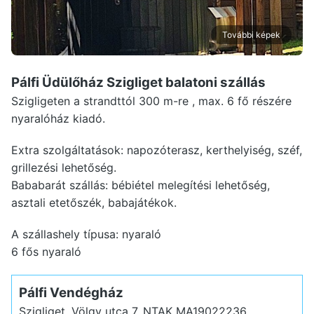
További képek
Pálfi Üdülőház Szigliget
balatoni szállás
Szigligeten a strandttól 300 m-re , max. 6 fő részére
nyaralóház kiadó.
Extra szolgáltatások: napozóterasz, kerthelyiség, széf,
grillezési lehetőség.
Bababarát szállás: bébiétel melegítési lehetőség,
asztali etetőszék, babajátékok.
A szállashely típusa: nyaraló
6 fős nyaraló
Pálfi Vendégház
Szigliget, Völgy utca 7.
NTAK MA19022236