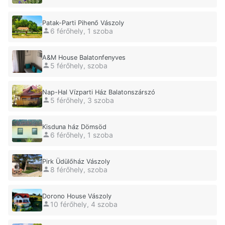
Patak-Parti Pihenő Vászoly
6 férőhely, 1 szoba
A&M House Balatonfenyves
5 férőhely, szoba
Nap-Hal Vízparti Ház Balatonszárszó
5 férőhely, 3 szoba
Kisduna ház Dömsöd
6 férőhely, 1 szoba
Pirk Üdülőház Vászoly
8 férőhely, szoba
Dorono House Vászoly
10 férőhely, 4 szoba