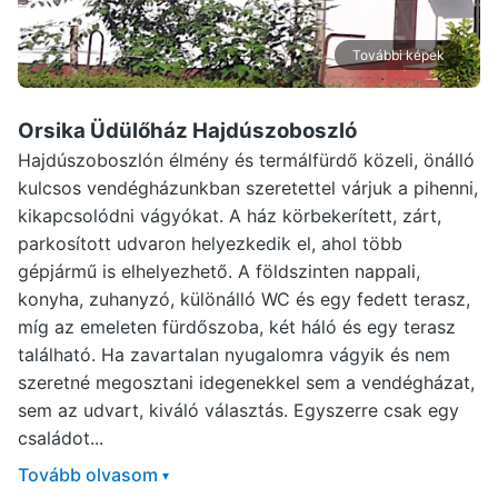
További képek
Orsika Üdülőház Hajdúszoboszló
Hajdúszoboszlón élmény és termálfürdő közeli, önálló
kulcsos vendégházunkban szeretettel várjuk a pihenni,
kikapcsolódni vágyókat. A ház körbekerített, zárt,
parkosított udvaron helyezkedik el, ahol több
gépjármű is elhelyezhető. A földszinten nappali,
konyha, zuhanyzó, különálló WC és egy fedett terasz,
míg az emeleten fürdőszoba, két háló és egy terasz
található. Ha zavartalan nyugalomra vágyik és nem
szeretné megosztani idegenekkel sem a vendégházat,
sem az udvart, kiváló választás. Egyszerre csak egy
családot...
Tovább olvasom
▾