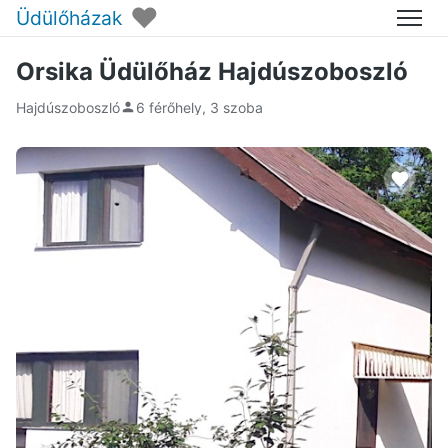
♥
Üdülőházak
Menü
Orsika Üdülőház Hajdúszoboszló
Hajdúszoboszló
6 férőhely, 3 szoba