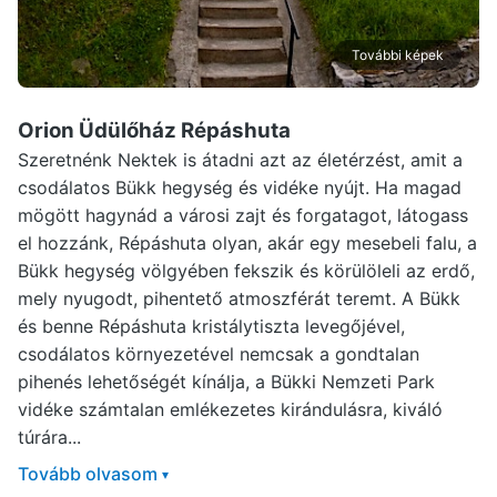
További képek
Orion Üdülőház Répáshuta
Szeretnénk Nektek is átadni azt az életérzést, amit a
csodálatos Bükk hegység és vidéke nyújt. Ha magad
mögött hagynád a városi zajt és forgatagot, látogass
el hozzánk, Répáshuta olyan, akár egy mesebeli falu, a
Bükk hegység völgyében fekszik és körülöleli az erdő,
mely nyugodt, pihentető atmoszférát teremt. A Bükk
és benne Répáshuta kristálytiszta levegőjével,
csodálatos környezetével nemcsak a gondtalan
pihenés lehetőségét kínálja, a Bükki Nemzeti Park
vidéke számtalan emlékezetes kirándulásra, kiváló
túrára...
Tovább olvasom
▾