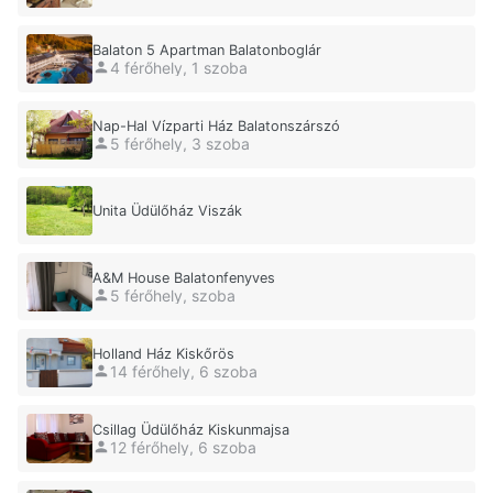
Balaton 5 Apartman Balatonboglár
4 férőhely, 1 szoba
Nap-Hal Vízparti Ház Balatonszárszó
5 férőhely, 3 szoba
Unita Üdülőház Viszák
A&M House Balatonfenyves
5 férőhely, szoba
Holland Ház Kiskőrös
14 férőhely, 6 szoba
Csillag Üdülőház Kiskunmajsa
12 férőhely, 6 szoba