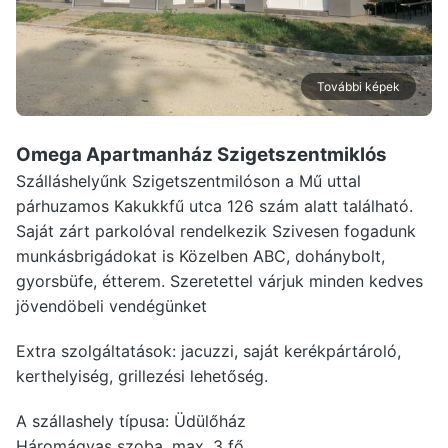
További képek
Omega Apartmanház Szigetszentmiklós
Szálláshelyűnk Szigetszentmilóson a Mű uttal
párhuzamos Kakukkfű utca 126 szám alatt található.
Saját zárt parkolóval rendelkezik Szivesen fogadunk
munkásbrigádokat is Közelben ABC, dohánybolt,
gyorsbüfe, étterem. Szeretettel várjuk minden kedves
jövendöbeli vendégünket
Extra szolgáltatások: jacuzzi, saját kerékpártároló,
kerthelyiség, grillezési lehetőség.
A szállashely típusa: Üdülőház
Háromágyas szoba, max. 3 fő