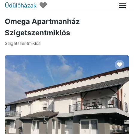
♥
Üdülőházak
Menü
Omega Apartmanház
Szigetszentmiklós
Szigetszentmiklós