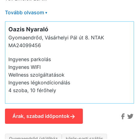
Tovább olvasom
▾
Oazis Nyaraló
Gyomaendrőd, Vásárhelyi Pál út 8.
NTAK
MA24099456
Ingyenes parkolás
Ingyenes WIFI
Wellness szolgáltatások
Ingyenes légkondícionálás
4 szoba, 10 férőhely
→
Árak, szabad időpontok
Gyomaendrőd üdülőház
körös-parti szállás