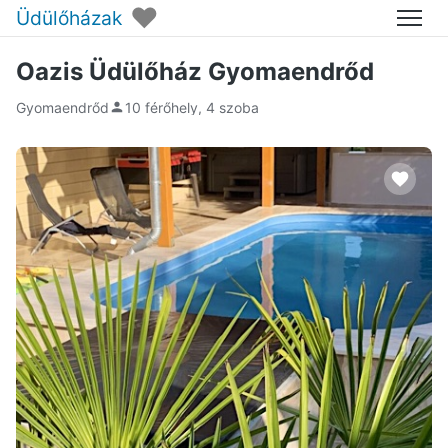
♥
Üdülőházak
Menü
Oazis Üdülőház Gyomaendrőd
Gyomaendrőd
10 férőhely, 4 szoba