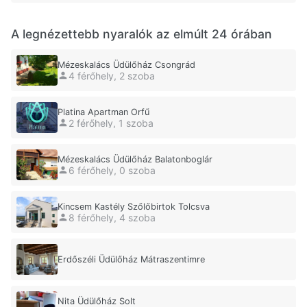
A legnézettebb nyaralók az elmúlt 24 órában
Mézeskalács Üdülőház Csongrád
4 férőhely, 2 szoba
Platina Apartman Orfű
2 férőhely, 1 szoba
Mézeskalács Üdülőház Balatonboglár
6 férőhely, 0 szoba
Kincsem Kastély Szőlőbirtok Tolcsva
8 férőhely, 4 szoba
Erdőszéli Üdülőház Mátraszentimre
Nita Üdülőház Solt