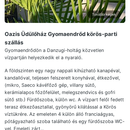
További képek
Oazis Üdülőház Gyomaendrőd
körös-parti
szállás
Gyomaendrődön a Danzugi-holtág közvetlen
vízpartján helyezkedik el a nyaraló.
A földszinten egy nagy nappali kihúzható kanapéval,
kandallóval, teljesen felszerelt konyhával, étkezővel,
(mikro, Saeco kávéfőző gép, villany sütő,
kerámialapos főzőfelület, melegszendvics és gofri
sütő stb.) Fürdőszoba, külön wc. A vízpart felől fedett
terasz étkezőasztallal, gyönyörű kilátással a Körös
víztükrére. Az emeleten 4 külön álló franciaágyas,
pótágyazható szoba található és egy fürdőszoba WC-
vel. Emeleti zárt...