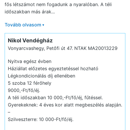
fős létszámot nem fogadunk a nyaralóban. A téli
időszakban más árak...
Tovább olvasom
▾
Nikol Vendégház
Vonyarcvashegy, Petőfi út 47.
NTAK MA20013229
Nyitva egész évben
Háziállat előzetes egyeztetéssel hozható
Légkondicionálás díj ellenében
5 szoba 12 férőhely
9000,-Ft/fő/éj.
A téli időszakban 10 000,-Ft/fő/éj, fűtéssel.
Gyerekeknek: 4 éves kor alatt megbeszélés alapján.
–
Szilveszterre: 10 000-Ft/fő/éj.