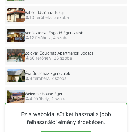
Babér Üdülőház Tokaj
10 férőhely, 5 szoba
Vadásztanya Fogadó Egerszalók
12 férőhely, 4 szoba
Zöldvár Üdülőház Apartmanok Bogács
60 férőhely, 28 szoba
Éva Üdülőház Egerszalók
8 férőhely, 2 szoba
Welcome House Eger
4 férőhely, 2 szoba
Ez a weboldal sütiket használ a jobb
Eszterhai Üdülőház Vásárosnamény
7 férőhely, 1 szoba
felhasználói élmény érdekében.