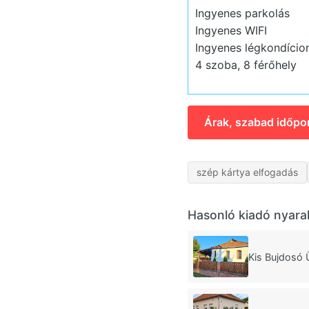
Ingyenes parkolás
Ingyenes WIFI
Ingyenes légkondício
4 szoba, 8 férőhely
Árak, szabad időpo
szép kártya elfogadás
Hasonló kiadó nyara
Kis Bujdosó