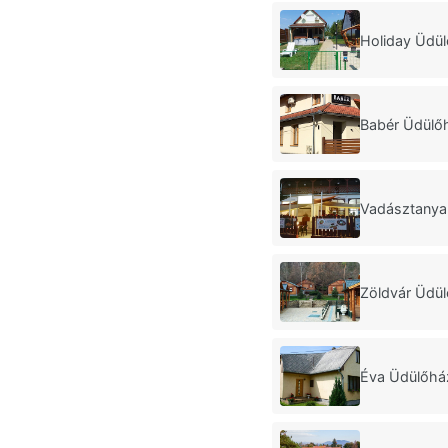
Holiday Üdü
Babér Üdülő
Vadásztanya
Zöldvár Üdü
Éva Üdülőhá