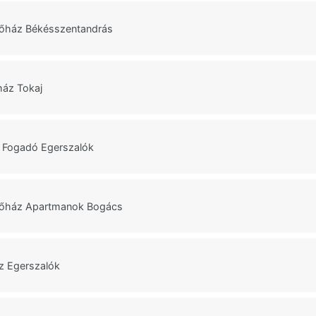
lőház Békésszentandrás
ház Tokaj
 Fogadó Egerszalók
lőház Apartmanok Bogács
z Egerszalók