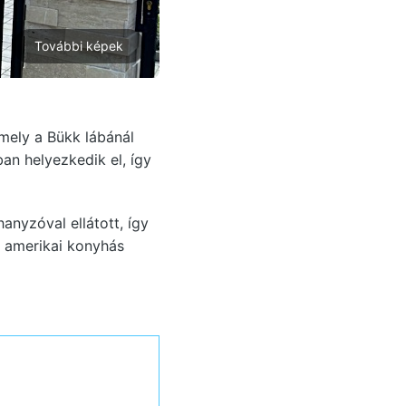
További képek
mely a Bükk lábánál
an helyezkedik el, így
anyzóval ellátott, így
y amerikai konyhás