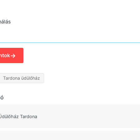
nálás
→
ntok
Tardona üdülőház
ló
 Üdülőház Tardona