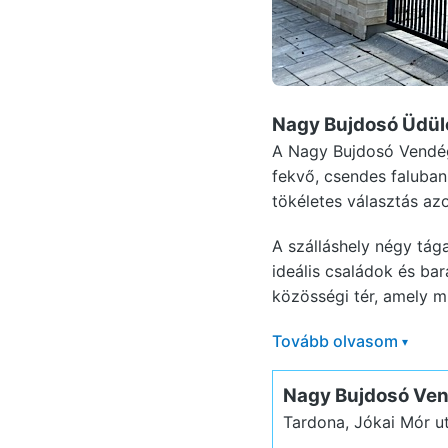
Nagy Bujdosó Üdül
A Nagy Bujdosó Vendég
fekvő, csendes faluban
tökéletes választás az
A szálláshely négy tága
ideális családok és ba
közösségi tér, amely mi
Tovább olvasom
▾
Nagy Bujdosó Ve
Tardona, Jókai Mór u