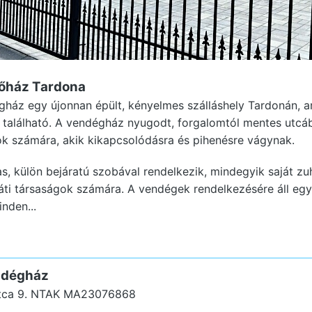
őház Tardona
ház egy újonnan épült, kényelmes szálláshely Tardonán, a
 található. A vendégház nyugodt, forgalomtól mentes utcáb
ok számára, akik kikapcsolódásra és pihenésre vágynak.
s, külön bejáratú szobával rendelkezik, mindegyik saját zuh
ráti társaságok számára. A vendégek rendelkezésére áll eg
nden...
ndégház
tca 9.
NTAK MA23076868