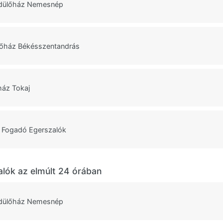
dülőház Nemesnép
lőház Békésszentandrás
ház Tokaj
 Fogadó Egerszalók
alók az elmúlt 24 órában
dülőház Nemesnép