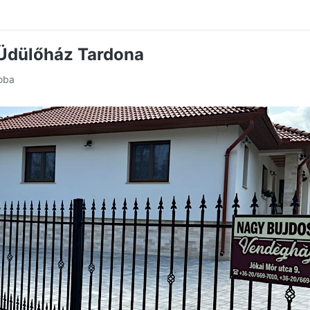
Üdülőház Tardona
zoba