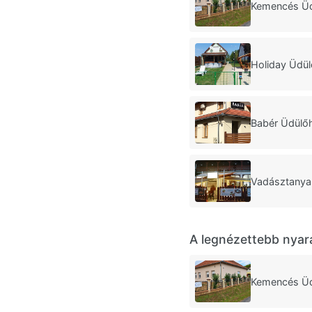
Kemencés Ü
Holiday Üdü
Babér Üdülő
Vadásztanya
A legnézettebb nyar
Kemencés Ü