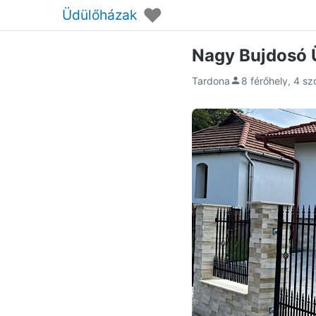
♥
Üdülőházak
Nagy Bujdosó 
Tardona
8 férőhely, 4 s