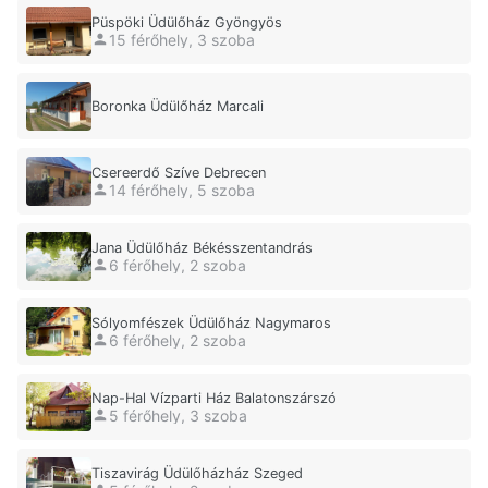
Püspöki Üdülőház Gyöngyös
15 férőhely, 3 szoba
Boronka Üdülőház Marcali
Csereerdő Szíve Debrecen
14 férőhely, 5 szoba
Jana Üdülőház Békésszentandrás
6 férőhely, 2 szoba
Sólyomfészek Üdülőház Nagymaros
6 férőhely, 2 szoba
Nap-Hal Vízparti Ház Balatonszárszó
5 férőhely, 3 szoba
Tiszavirág Üdülőházház Szeged