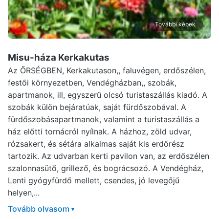
További képek
Misu-háza Kerkakutas
Az ŐRSÉGBEN, Kerkakutason,, faluvégen, erdőszélen,
festői környezetben, Vendégházban,, szobák,
apartmanok, ill, egyszerű olcsó turistaszállás kiadó. A
szobák külön bejáratúak, saját fürdőszobával. A
fürdőszobásapartmanok, valamint a turistaszállás a
ház előtti tornácról nyílnak. A házhoz, zöld udvar,
rózsakert, és sétára alkalmas saját kis erdőrész
tartozik. Az udvarban kerti pavilon van, az erdőszélen
szalonnasütő, grillező, és bográcsozó. A Vendégház,
Lenti gyógyfürdő mellett, csendes, jó levegőjű
helyen,...
Tovább olvasom
▾