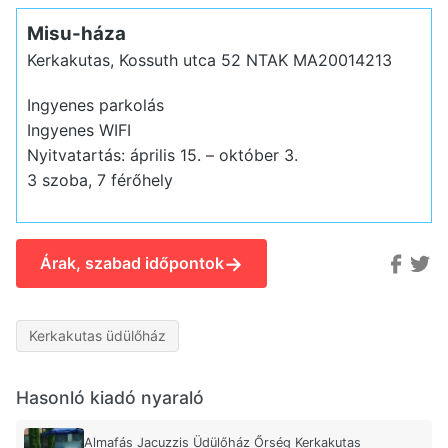
Misu-háza
Kerkakutas, Kossuth utca 52
NTAK MA20014213
Ingyenes parkolás
Ingyenes WIFI
Nyitvatartás: április 15. – október 3.
3 szoba, 7 férőhely
→
Árak, szabad időpontok
Kerkakutas üdülőház
Hasonló kiadó nyaraló
Almafás Jacuzzis Üdülőház Őrség Kerkakutas