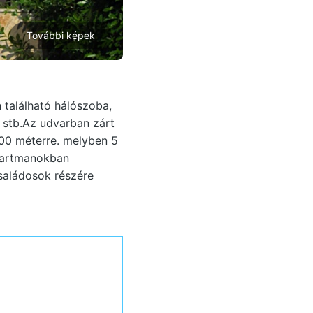
További képek
található hálószoba,
, stb.Az udvarban zárt
200 méterre. melyben 5
apartmanokban
saládosok részére