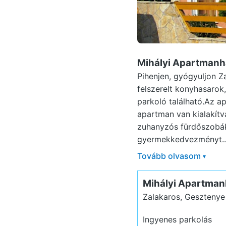
Mihályi Apartmanh
Pihenjen, gyógyuljon 
felszerelt konyhasarok,
parkoló található.Az a
apartman van kialakítv
zuhanyzós fürdőszobák 
gyermekkedvezményt..
Tovább olvasom
▾
Mihályi Apartma
Zalakaros, Gesztenye
Ingyenes parkolás