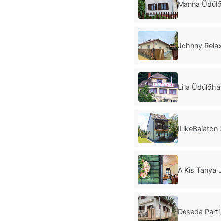
Manna Üdülő
Johnny Rela
Lilla Üdülőh
ILikeBalaton
A Kis Tanya 
Deseda Part