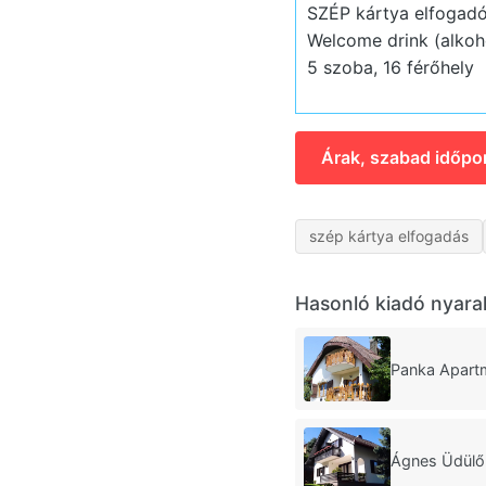
SZÉP kártya elfogadó
Welcome drink (alkoho
5 szoba, 16 férőhely
Árak, szabad időpo
szép kártya elfogadás
Hasonló kiadó nyara
Panka Apart
Ágnes Üdülő