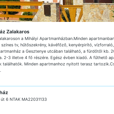
áz Zalakaros
Zalakaroson a Mihályi Apartmanházban.Minden apartmanban 
 színes tv, hűtőszekrény, kávéfőző, kenyérpirító, vízforraló
partmanház a Gesztenye utcában található, a fürdőtől kb. 
a. 2-3 illetve 4 fő részére. Egész évben kiadó. A fűthető 
találhatók. Minden apartmanhoz nyitott terasz tartozik.C
.
nház
 út 6
NTAK MA22031133