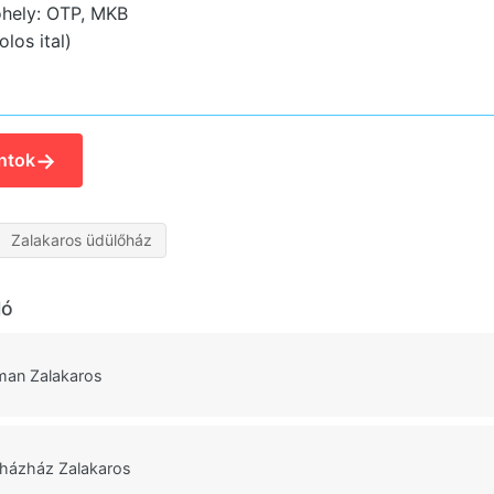
hely: OTP, MKB
los ital)
→
ntok
Zalakaros üdülőház
ló
man Zalakaros
házház Zalakaros