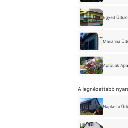
Egyed Üdülő
Marianna Üd
ApróLak Apa
A legnézettebb nyar
Napkelte Üd