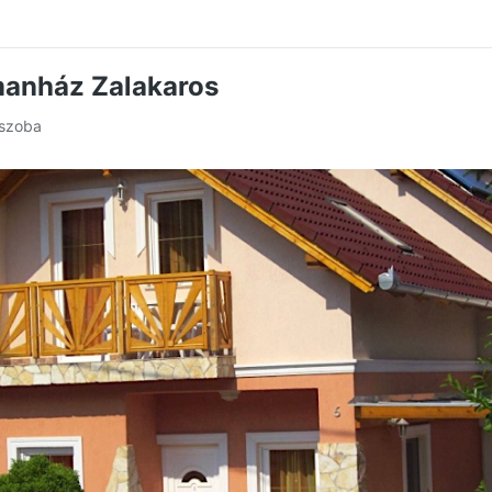
manház Zalakaros
 szoba