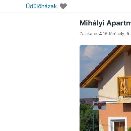
♥
Üdülőházak
Mihályi Apart
Zalakaros
16 férőhely, 5