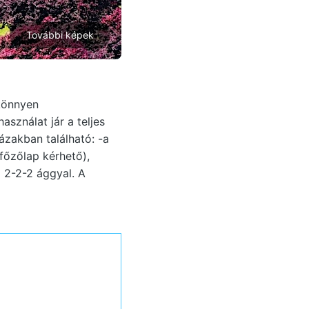
További képek
könnyen
sználat jár a teljes
ázakban található: -a
főzőlap kérhető),
a 2-2-2 ággyal. A