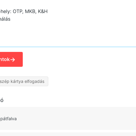
hely: OTP, MKB, K&H
nálás
→
ntok
szép kártya elfogadás
ló
pátfalva