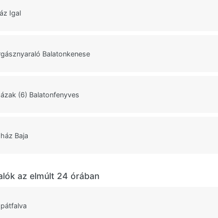
áz Igal
rgásznyaraló Balatonkenese
házak (6) Balatonfenyves
ház Baja
alók az elmúlt 24 órában
pátfalva