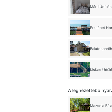
Márti Üdülőh
Erzsébet Ho
Balatonparti
KisKas Üdülő
A legnézettebb nyar
Mazsola Béla