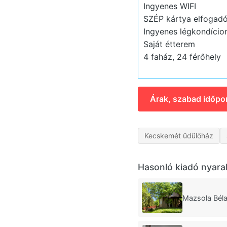
Ingyenes WIFI
SZÉP kártya elfogadó
Ingyenes légkondício
Saját étterem
4 faház, 24 férőhely
Árak, szabad időpo
Kecskemét üdülőház
Hasonló kiadó nyara
Mazsola Béla