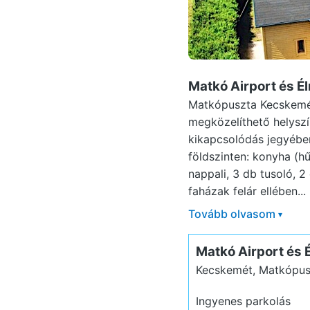
Matkó Airport és 
Matkópuszta Kecskemét
megközelíthető helyszí
kikapcsolódás jegyében
földszinten: konyha (h
nappali, 3 db tusoló, 2
faházak felár ellében...
Tovább olvasom
▾
Matkó Airport és
Kecskemét, Matkópusz
Ingyenes parkolás