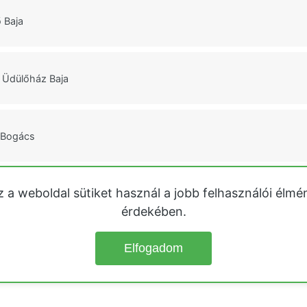
 Baja
Üdülőház Baja
 Bogács
z a weboldal sütiket használ a jobb felhasználói élmé
rösdombi Üdülőház Cserkút
érdekében.
Elfogadom
© 2026
Üdülőházak