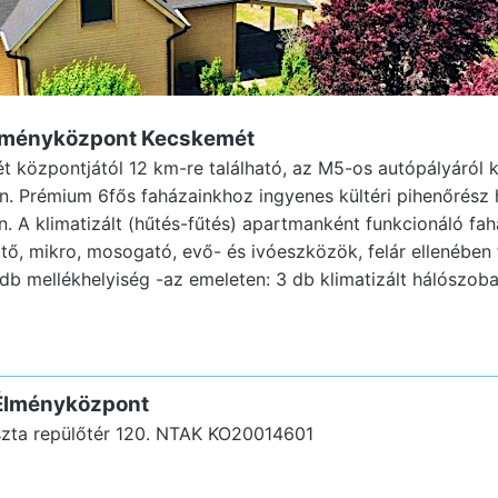
Élményközpont Kecskemét
 központjától 12 km-re található, az M5-os autópályáról 
n. Prémium 6fős faházainkhoz ingyenes kültéri pihenőrész ha
. A klimatizált (hűtés-fűtés) apartmanként funkcionáló fah
űtő, mikro, mosogató, evő- és ivóeszközök, felár ellenében 
 db mellékhelyiség -az emeleten: 3 db klimatizált hálószob
 Élményközpont
ta repülőtér 120.
NTAK KO20014601