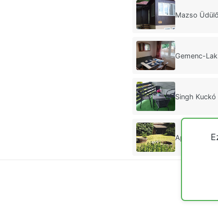
Mazso Üdülő
Gemenc-Lak 
Singh Kuckó
E
Apartman Vö