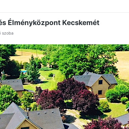
 és Élményközpont Kecskemét
4 szoba