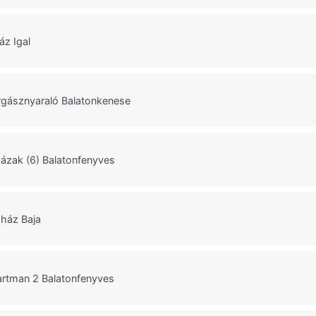
áz Igal
rgásznyaraló Balatonkenese
házak (6) Balatonfenyves
ház Baja
rtman 2 Balatonfenyves