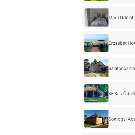
Márti Üdülőh
Erzsébet Ho
Balatonparti
KisKas Üdülő
Somogyi Apa