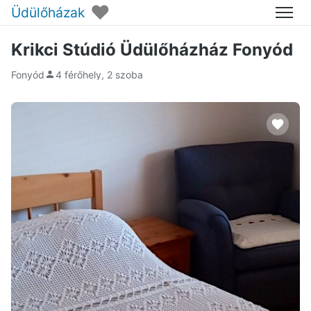
♥
Üdülőházak
Menü
Krikci Stúdió Üdülőházház Fonyód
Fonyód
4 férőhely, 2 szoba