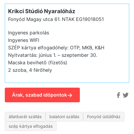
Krikci Stúdió Nyaralóház
Fonyód Magay utca 61.
NTAK EG19018051
Ingyenes parkolás
Ingyenes WIFI
SZÉP kártya elfogadóhely: OTP, MKB, K&H
Nyitvatartás: június 1. – szeptember 30.
Macska bevihető (fizetős)
2 szoba, 4 férőhely
→
Árak, szabad időpontok
állatbarát szállás
balatoni szállás
Fonyód üdülőház
szép kártya elfogadás