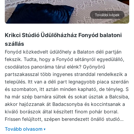
További képek
Krikci Stúdió Üdülőházház Fonyód
balatoni
szállás
Fonyód közkedvelt üdülőhely a Balaton déli partján
fekszik. Tudta, hogy a Fonyód sétányról egyedülálló,
csodálatos panoráma tárul elénk? Gyönyörű
partszakasszal több ingyenes stranddal rendelkezik a
település. Itt van a déli part legnagyobb piaca szerdán
és szombaton, itt aztán minden kapható, de tényleg. S
ha már szép barnára sültek és sokat úsztak a Balcsiba,
akkor hajózzanak át Badacsonyba és koccintsanak a
kiváló borászok által készített finom pohár borral.
Frissen felújított, szépen berendezett önálló studió...
Tovább olvasom
▾