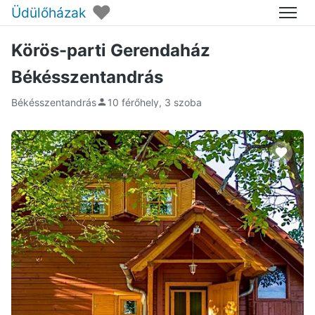
♥
Üdülőházak
Menü
Körös-parti Gerendaház
Békésszentandrás
Békésszentandrás
10 férőhely, 3 szoba