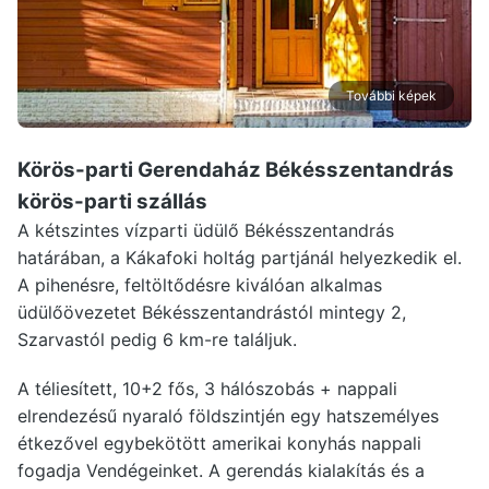
További képek
Körös-parti Gerendaház Békésszentandrás
körös-parti szállás
A kétszintes vízparti üdülő Békésszentandrás
határában, a Kákafoki holtág partjánál helyezkedik el.
A pihenésre, feltöltődésre kiválóan alkalmas
üdülőövezetet Békésszentandrástól mintegy 2,
Szarvastól pedig 6 km-re találjuk.
A téliesített, 10+2 fős, 3 hálószobás + nappali
elrendezésű nyaraló földszintjén egy hatszemélyes
étkezővel egybekötött amerikai konyhás nappali
fogadja Vendégeinket. A gerendás kialakítás és a