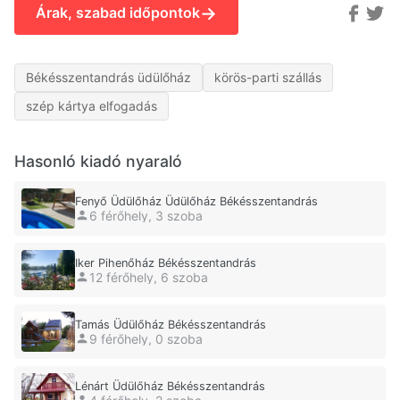
→
Árak, szabad időpontok
Békésszentandrás üdülőház
körös-parti szállás
szép kártya elfogadás
Hasonló kiadó nyaraló
Fenyő Üdülőház Üdülőház Békésszentandrás
6 férőhely, 3 szoba
Iker Pihenőház Békésszentandrás
12 férőhely, 6 szoba
Tamás Üdülőház Békésszentandrás
9 férőhely, 0 szoba
Lénárt Üdülőház Békésszentandrás