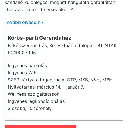
kandalló különleges, meghitt hangulata garantáltan
elvarázsolja az ide érkezőket. A...
Tovább olvasom
▾
Körös-parti Gerendaház
Békésszentandrás, Keresztháti üdülőpart 81.
NTAK
EG19003995
Ingyenes parkolás
Ingyenes WIFI
SZÉP kártya elfogadóhely: OTP, MKB, K&H, MBH
Nyitvatartás: március 14. – január 7.
Wellness szolgáltatások
Ingyenes légkondícionálás
3 szoba, 10 férőhely