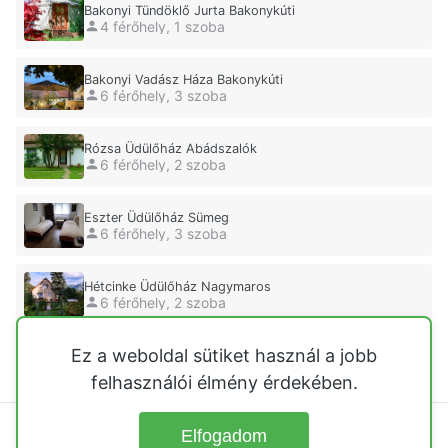
Bakonyi Tündöklő Jurta Bakonykúti
4 férőhely, 1 szoba
Bakonyi Vadász Háza Bakonykúti
6 férőhely, 3 szoba
Rózsa Üdülőház Abádszalók
6 férőhely, 2 szoba
Eszter Üdülőház Sümeg
6 férőhely, 3 szoba
Hétcinke Üdülőház Nagymaros
6 férőhely, 2 szoba
Ez a weboldal sütiket használ a jobb
Szacser Apartman Badacsony Badacsonytomaj
12 férőhely, 1 szoba
felhasználói élmény érdekében.
Elfogadom