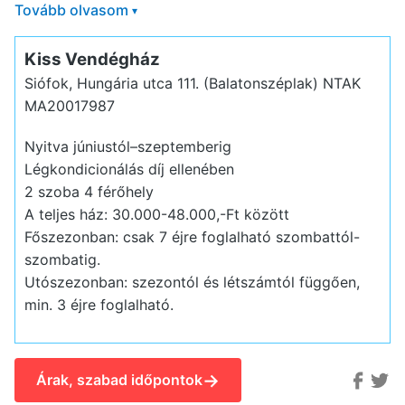
Tovább olvasom
▾
Kiss Vendégház
Siófok, Hungária utca 111. (Balatonszéplak)
NTAK
MA20017987
Nyitva júniustól–szeptemberig
Légkondicionálás díj ellenében
2 szoba 4 férőhely
A teljes ház: 30.000-48.000,-Ft között
Főszezonban: csak 7 éjre foglalható szombattól-
szombatig.
Utószezonban: szezontól és létszámtól függően,
min. 3 éjre foglalható.
→
Árak, szabad időpontok