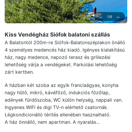
←
→
1/6
Kiss Vendégház Siófok
balatoni szállás
A Balatontól 200m-re Siófok-Balatonszéplakon önálló
4 személyes medencés ház kiadó. Igényes kialakítású
ház, nagy medence, napozó terasz és grillezési
lehetőség várja a vendégeket. Parkolási lehetőség
zárt kertben.
A házban két szoba az egyik franciaágyas, konyha
nagy hűtő, mikró, kávéfőző, indukciós főzőlap,
edények fürdőszoba, WC külön helység, nappali van.
Ingyenes WIFI és digi TV-n elérhető csatornák.
Légkondicionálló térités ellenében hasznalható.
A ház önnálló, nem apartman. A nyaralás...