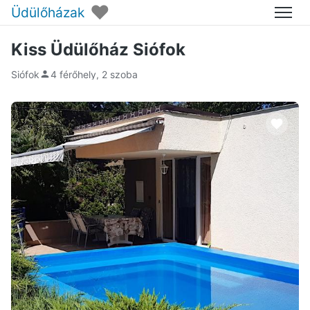
♥
Üdülőházak
Menü
Kiss Üdülőház Siófok
Siófok
4 férőhely, 2 szoba