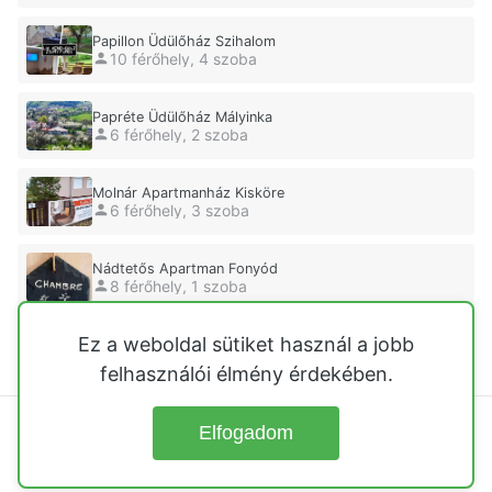
Papillon Üdülőház Szihalom
10 férőhely, 4 szoba
Papréte Üdülőház Mályinka
6 férőhely, 2 szoba
Molnár Apartmanház Kisköre
6 férőhely, 3 szoba
Nádtetős Apartman Fonyód
8 férőhely, 1 szoba
Ez a weboldal sütiket használ a jobb
Gyuszi Üdülőház Fonyód
5 férőhely, 3 szoba
felhasználói élmény érdekében.
Elfogadom
© 2026
Üdülőházak