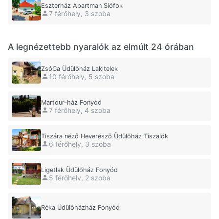
Eszterház Apartman Siófok
7 férőhely, 3 szoba
A legnézettebb nyaralók az elmúlt 24 órában
ZsóCa Üdülőház Lakitelek
10 férőhely, 5 szoba
Martour-ház Fonyód
7 férőhely, 4 szoba
Tiszára néző Heverésző Üdülőház Tiszalök
6 férőhely, 3 szoba
Ligetlak Üdülőház Fonyód
5 férőhely, 2 szoba
Réka Üdülőházház Fonyód