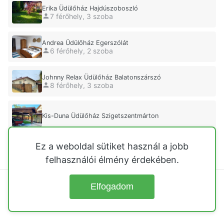
Erika Üdülőház Hajdúszoboszló
7 férőhely, 3 szoba
Andrea Üdülőház Egerszólát
6 férőhely, 2 szoba
Johnny Relax Üdülőház Balatonszárszó
8 férőhely, 3 szoba
Kis-Duna Üdülőház Szigetszentmárton
Ez a weboldal sütiket használ a jobb
Mórocz Ház Tapolca
5 férőhely, 2 szoba
felhasználói élmény érdekében.
Elfogadom
© 2026
Üdülőházak