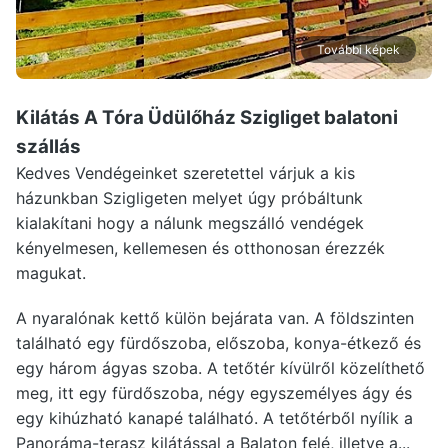
További képek
Kilátás A Tóra Üdülőház Szigliget
balatoni
szállás
Kedves Vendégeinket szeretettel várjuk a kis
házunkban Szigligeten melyet úgy próbáltunk
kialakítani hogy a nálunk megszálló vendégek
kényelmesen, kellemesen és otthonosan érezzék
magukat.
A nyaralónak kettő külön bejárata van. A földszinten
található egy fürdőszoba, előszoba, konya-étkező és
egy három ágyas szoba. A tetőtér kívülről közelíthető
meg, itt egy fürdőszoba, négy egyszemélyes ágy és
egy kihúzható kanapé található. A tetőtérből nyílik a
Panoráma-terasz kilátással a Balaton felé, illetve a...