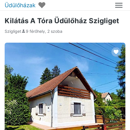
♥
Üdülőházak
Menü
Kilátás A Tóra Üdülőház Szigliget
Szigliget
9 férőhely, 2 szoba