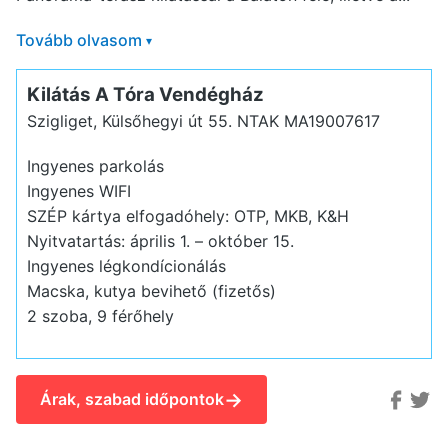
Tovább olvasom
▾
Kilátás A Tóra Vendégház
Szigliget, Külsőhegyi út 55.
NTAK MA19007617
Ingyenes parkolás
Ingyenes WIFI
SZÉP kártya elfogadóhely: OTP, MKB, K&H
Nyitvatartás: április 1. – október 15.
Ingyenes légkondícionálás
Macska, kutya bevihető (fizetős)
2 szoba, 9 férőhely
→
Árak, szabad időpontok