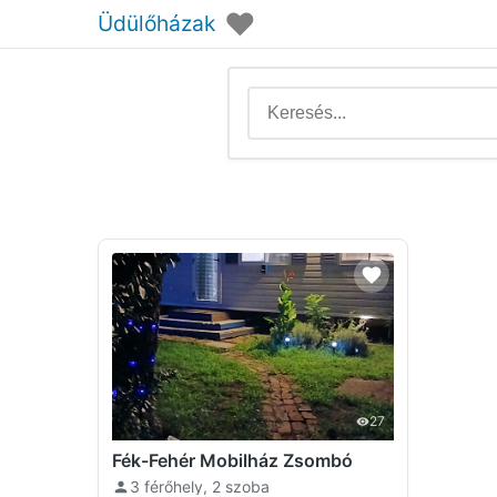
♥
Üdülőházak
27
Fék-Fehér Mobilház Zsombó
3 férőhely, 2 szoba