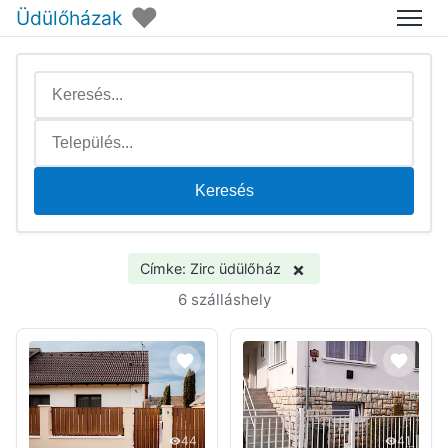
♥
Üdülőházak
Menü
Keresés
×
Címke: Zirc üdülőház
6 szálláshely
44
41