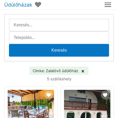
♥
Üdülőházak
Menü
Keresés
×
Címke: Zalalövő üdülőház
5 szálláshely
77
41