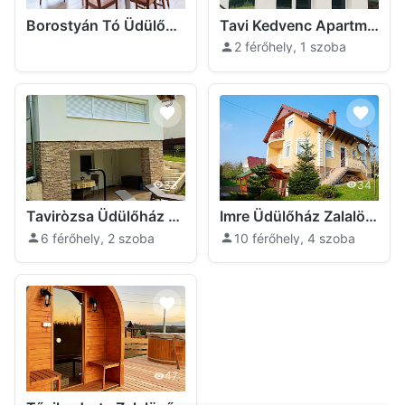
Borostyán Tó Üdülőház Zalalövő
Tavi Kedvenc Apartman Zalalövő
2 férőhely, 1 szoba
33
34
Taviròzsa Üdülőház Zalalövő
Imre Üdülőház Zalalövő
6 férőhely, 2 szoba
10 férőhely, 4 szoba
47