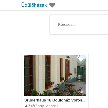
♥
Üdülőházak
26
Bruderhaus 18 Üdülőház Vöröstó
7 férőhely, 2 szoba